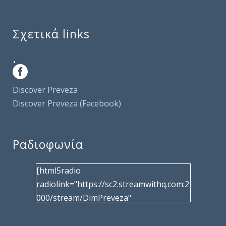
Σχετικά links
.
Discover Preveza
Discover Preveza (Facebook)
Ραδιοφωνία
[html5radio
radiolink="https://sc2.streamwithq.com:2
000/stream/DimPreveza"
radiotype="shoutcast2" bcolor="40566d"
frameborder="0" image="/wp-