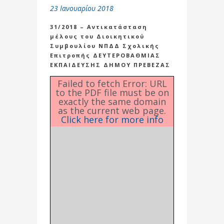
23 Ιανουαρίου 2018
31/2018 – Αντικατάσταση
μέλους του Διοικητικού
Συμβουλίου ΝΠΔΔ Σχολικής
Επιτροπής ΔΕΥΤΕΡΟΒΑΘΜΙΑΣ
ΕΚΠΑΙΔΕΥΣΗΣ ΔΗΜΟΥ ΠΡΕΒΕΖΑΣ
Failed to fetch Error: URL
to the PDF file must be on
exactly the same domain
as the current web page.
Click here for more info