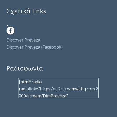
Σχετικά links
.
Discover Preveza
Discover Preveza (Facebook)
Ραδιοφωνία
[html5radio
radiolink="https://sc2.streamwithq.com:2
000/stream/DimPreveza"
radiotype="shoutcast2" bcolor="40566d"
frameborder="0" image="/wp-
content/uploads/2017/02/logo__radiofo