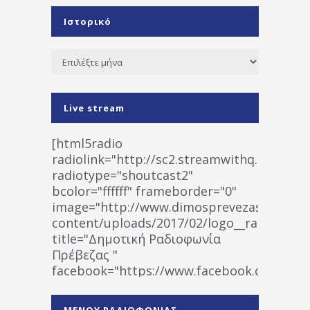
Ιστορικό
Ιστορικό
Live stream
[html5radio
radiolink="http://sc2.streamwithq.com:802
radiotype="shoutcast2"
bcolor="ffffff" frameborder="0"
image="http://www.dimosprevezas.gr/wp-
content/uploads/2017/02/logo__radiofonias
title="Δημοτική Ραδιοφωνία
Πρέβεζας "
facebook="https://www.facebook.co
%CE%A1%CE%B1%CE%B4%CE%B9%CE%BF%
%CE%A0%CF%81%CE%AD%CE%B2%CE%B5%
ΜΕΝΟΥ ΡΑΔΙΟΦΩΝΙΑΣ