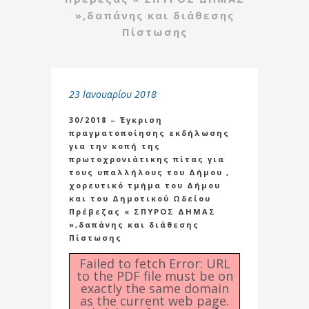
»,δαπάνης και διάθεσης
Πίστωσης
23 Ιανουαρίου 2018
30/2018 – Έγκριση
πραγματοποίησης εκδήλωσης
για την κοπή της
πρωτοχρονιάτικης πίτας για
τους υπαλλήλους του Δήμου ,
χορευτικό τμήμα του Δήμου
και του Δημοτικού Ωδείου
Πρέβεζας « ΣΠΥΡΟΣ ΔΗΜΑΣ
»,δαπάνης και διάθεσης
Πίστωσης
Failed to fetch Error: URL
to the PDF file must be on
exactly the same domain
as the current web page.