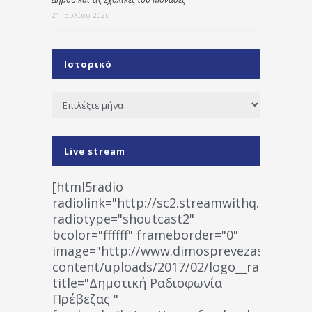
21 Ιουλίου 2026
Ιστορικό
Ιστορικό
Live stream
[html5radio
radiolink="http://sc2.streamwithq.com:802
radiotype="shoutcast2"
bcolor="ffffff" frameborder="0"
image="http://www.dimosprevezas.gr/wp-
content/uploads/2017/02/logo__radiofonias
title="Δημοτική Ραδιοφωνία
Πρέβεζας "