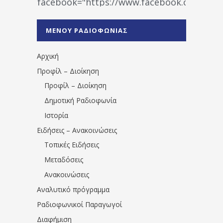
facebook="https://www.facebook.co
%CE%A1%CE%B1%CE%B4%CE%B9%CE%BF%
%CE%A0%CF%81%CE%AD%CE%B2%CE%B5%
ΜΕΝΟΥ ΡΑΔΙΟΦΩΝΙΑΣ
1531194763766854/" artist="" ]
Αρχική
Προφίλ – Διοίκηση
Προφίλ – Διοίκηση
Δημοτική Ραδιοφωνία
Ιστορία
Ειδήσεις – Ανακοινώσεις
Τοπικές Ειδήσεις
Μεταδόσεις
Ανακοινώσεις
Αναλυτικό πρόγραμμα
Ραδιοφωνικοί Παραγωγοί
Διαφήμιση