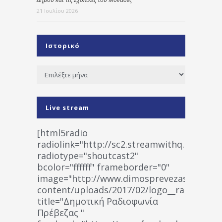
21 Ιουλίου 2026
Ιστορικό
Ιστορικό
Live stream
[html5radio
radiolink="http://sc2.streamwithq.com:802
radiotype="shoutcast2"
bcolor="ffffff" frameborder="0"
image="http://www.dimosprevezas.gr/wp-
content/uploads/2017/02/logo__radiofonias
title="Δημοτική Ραδιοφωνία
Πρέβεζας "