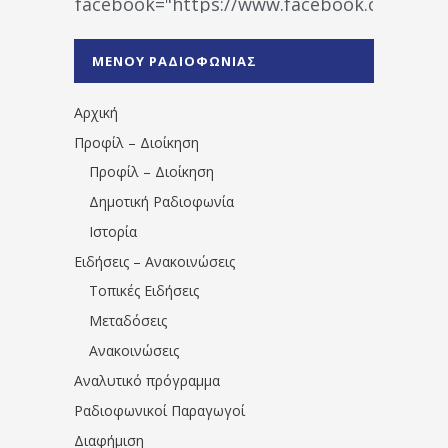
facebook="https://www.facebook.co
%CE%A1%CE%B1%CE%B4%CE%B9%CE%BF%
%CE%A0%CF%81%CE%AD%CE%B2%CE%B5%
ΜΕΝΟΥ ΡΑΔΙΟΦΩΝΙΑΣ
1531194763766854/" artist="" ]
Αρχική
Προφίλ – Διοίκηση
Προφίλ – Διοίκηση
Δημοτική Ραδιοφωνία
Ιστορία
Ειδήσεις – Ανακοινώσεις
Τοπικές Ειδήσεις
Μεταδόσεις
Ανακοινώσεις
Αναλυτικό πρόγραμμα
Ραδιοφωνικοί Παραγωγοί
Διαφήμιση