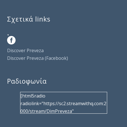
Σχετικά links
.
Discover Preveza
Discover Preveza (Facebook)
Ραδιοφωνία
[html5radio
radiolink="https://sc2.streamwithq.com:2
000/stream/DimPreveza"
radiotype="shoutcast2" bcolor="40566d"
frameborder="0" image="/wp-