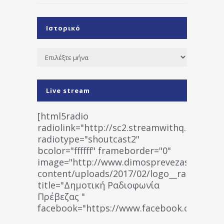
Ιστορικό
Ιστορικό
Live stream
[html5radio
radiolink="http://sc2.streamwithq.com:802
radiotype="shoutcast2"
bcolor="ffffff" frameborder="0"
image="http://www.dimosprevezas.gr/wp-
content/uploads/2017/02/logo__radiofonias
title="Δημοτική Ραδιοφωνία
Πρέβεζας "
facebook="https://www.facebook.co
%CE%A1%CE%B1%CE%B4%CE%B9%CE%BF%