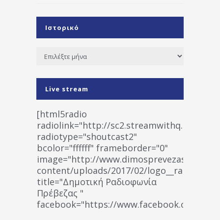
Ιστορικό
Ιστορικό
Live stream
[html5radio
radiolink="http://sc2.streamwithq.com:802
radiotype="shoutcast2"
bcolor="ffffff" frameborder="0"
image="http://www.dimosprevezas.gr/wp-
content/uploads/2017/02/logo__radiofonias
title="Δημοτική Ραδιοφωνία
Πρέβεζας "
facebook="https://www.facebook.co
%CE%A1%CE%B1%CE%B4%CE%B9%CE%BF%