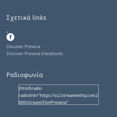
Σχετικά links
.
Discover Preveza
Discover Preveza (Facebook)
Ραδιοφωνία
[html5radio
radiolink="https://sc2.streamwithq.com:2
000/stream/DimPreveza"
radiotype="shoutcast2" bcolor="40566d"
frameborder="0" image="/wp-