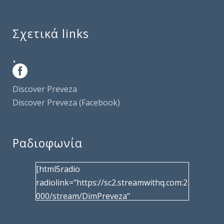
Σχετικά links
.
Discover Preveza
Discover Preveza (Facebook)
Ραδιοφωνία
[html5radio
radiolink="https://sc2.streamwithq.com:2
000/stream/DimPreveza"
radiotype="shoutcast2" bcolor="40566d"
frameborder="0" image="/wp-