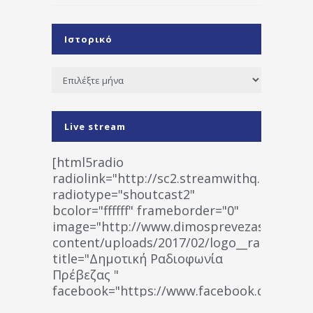
Ιστορικό
Ιστορικό
Live stream
[html5radio
radiolink="http://sc2.streamwithq.com:802
radiotype="shoutcast2"
bcolor="ffffff" frameborder="0"
image="http://www.dimosprevezas.gr/wp-
content/uploads/2017/02/logo__radiofonias
title="Δημοτική Ραδιοφωνία
Πρέβεζας "
facebook="https://www.facebook.co
%CE%A1%CE%B1%CE%B4%CE%B9%CE%BF%