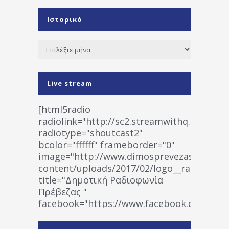
Ιστορικό
Ιστορικό
Live stream
[html5radio
radiolink="http://sc2.streamwithq.com:802
radiotype="shoutcast2"
bcolor="ffffff" frameborder="0"
image="http://www.dimosprevezas.gr/wp-
content/uploads/2017/02/logo__radiofonias
title="Δημοτική Ραδιοφωνία
Πρέβεζας "
facebook="https://www.facebook.co
%CE%A1%CE%B1%CE%B4%CE%B9%CE%BF%
%CE%A0%CF%81%CE%AD%CE%B2%CE%B5%