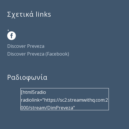
Σχετικά links
.
Discover Preveza
Discover Preveza (Facebook)
Ραδιοφωνία
[html5radio
radiolink="https://sc2.streamwithq.com:2
000/stream/DimPreveza"
radiotype="shoutcast2" bcolor="40566d"
frameborder="0" image="/wp-