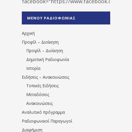
facebook="https://www.facebook.co
%CE%A1%CE%B1%CE%B4%CE%B9%CE%BF%
%CE%A0%CF%81%CE%AD%CE%B2%CE%B5%
ΜΕΝΟΥ ΡΑΔΙΟΦΩΝΙΑΣ
1531194763766854/" artist="" ]
Αρχική
Προφίλ – Διοίκηση
Προφίλ – Διοίκηση
Δημοτική Ραδιοφωνία
Ιστορία
Ειδήσεις – Ανακοινώσεις
Τοπικές Ειδήσεις
Μεταδόσεις
Ανακοινώσεις
Αναλυτικό πρόγραμμα
Ραδιοφωνικοί Παραγωγοί
Διαφήμιση