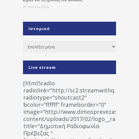
21 Ιουλίου 2026
Ιστορικό
Ιστορικό
Live stream
[html5radio
radiolink="http://sc2.streamwithq.com:802
radiotype="shoutcast2"
bcolor="ffffff" frameborder="0"
image="http://www.dimosprevezas.gr/wp-
content/uploads/2017/02/logo__radiofonias
title="Δημοτική Ραδιοφωνία
Πρέβεζας "