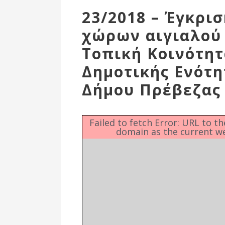
Επιτροπή
23/2018 – Έγκρι
Δημοτικές
χώρων αιγιαλού 
Ενότητες
Τοπική Κοινότητ
Δημοτικής Ενότη
Δήμου Πρέβεζας
Failed to fetch Error: URL to t
domain as the current w
Αθλητικές
Υποδομές
Αθλητικές
Εκδηλώσεις