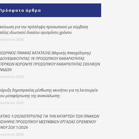
Κοινωνικό
Πρόσφατα άρθρα
παντοπωλείο
Kοινωνικό
κοίνωση για την πρόσληψη προσωπικού με σύμβαση
φαρμακείο
ασίας ιδιωτικού δικαίου ορισμένου χρόνου
υγούστου 2026
Πρόγραμμα
“Βοήθεια στο σπίτι”
ΣΩΡΙΝΟΣ ΠΙΝΑΚΑΣ ΚΑΤΑΤΑΞΗΣ (Μερικής Απασχόλησης)
ΔΟΥ/ΕΙΔΙΚΟΤΗΤΑΣ: ΥΕ ΠΡΟΣΩΠΙΚΟΥ ΚΑΘΑΡΙΟΤΗΤΑΣ
Κέντρο Ημερήσιας
ΤΕΡΙΚΩΝ ΧΩΡΩΝ/ΥΕ ΠΡΟΣΩΠΙΚΟΥ ΚΑΘΑΡΙΟΤΗΤΑΣ ΣΧΟΛΙΚΩΝ
Φροντίδας
ΝΑΔΩΝ
Ηλικιωμένων
υγούστου 2026
(Κ.Η.Φ.Η.) Πρέβεζας
κήρυξη δημοπρασίας μίσθωσης ακινήτου για τη λειτουργία
ου μεταφόρτωσης της ανακύκλωσης
υγούστου 2026
ΚΤΙΚΟ 1/2026ΕΠΙΤΡΟΠΗΣ ΓΙΑ ΤΗΝ ΚΑΤΑΡΤΙΣΗ ΤΩΝ ΠΙΝΑΚΩΝ
ΣΛΗΨΗΣ ΠΡΟΣΩΠΙΚΟΥ ΜΕΣΥΜΒΑΣΗ ΕΡΓΑΣΙΑΣ ΟΡΙΣΜΕΝΟΥ
ΝΟΥ ΣΟΧ 1/2026
υγούστου 2026