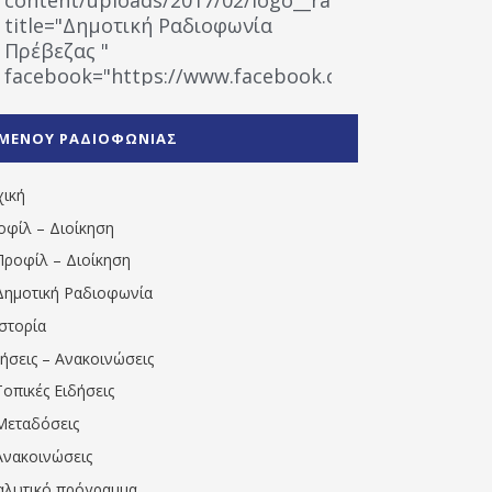
title="Δημοτική Ραδιοφωνία
Πρέβεζας "
facebook="https://www.facebook.com/%CE%9
%CE%A1%CE%B1%CE%B4%CE%B9%CE%BF%CF%86
%CE%A0%CF%81%CE%AD%CE%B2%CE%B5%CE%B6%
ΜΕΝΟΥ ΡΑΔΙΟΦΩΝΙΑΣ
1531194763766854/" artist="" ]
χική
οφίλ – Διοίκηση
Προφίλ – Διοίκηση
Δημοτική Ραδιοφωνία
Ιστορία
δήσεις – Ανακοινώσεις
Τοπικές Ειδήσεις
Μεταδόσεις
Ανακοινώσεις
αλυτικό πρόγραμμα