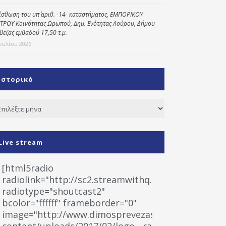
ίσθωση του υπ΄ αριθ. -14- καταστήματος, ΕΜΠΟΡΙΚΟΥ
ΤΡΟΥ Κοινότητας Ωρωπού, Δημ. Ενότητας Λούρου, Δήμου
βεζας εμβαδού 17,50 τ.μ.
Ιουλίου 2026
Ιστορικό
τορικό
Live stream
[html5radio
radiolink="http://sc2.streamwithq.com:8028/stream
radiotype="shoutcast2"
bcolor="ffffff" frameborder="0"
image="http://www.dimosprevezas.gr/wp-
content/uploads/2017/02/logo__radiofonias.jpg"