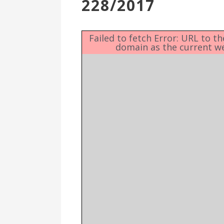
228/2017
Επιτροπή
Δημοτικές
Ενότητες
Failed to fetch Error: URL to t
domain as the current w
Αθλητικές
Υποδομές
Αθλητικές
Εκδηλώσεις