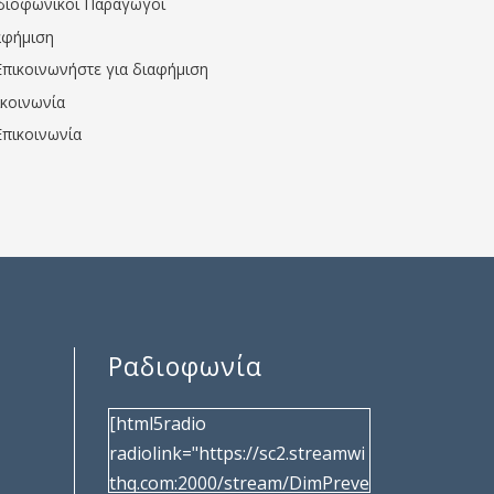
διοφωνικοί Παραγωγοί
αφήμιση
Επικοινωνήστε για διαφήμιση
ικοινωνία
Επικοινωνία
Ραδιοφωνία
[html5radio
radiolink="https://sc2.streamwi
thq.com:2000/stream/DimPreve