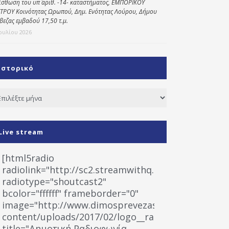
ίσθωση του υπ΄ αριθ. -14- καταστήματος, ΕΜΠΟΡΙΚΟΥ
ΤΡΟΥ Κοινότητας Ωρωπού, Δημ. Ενότητας Λούρου, Δήμου
βεζας εμβαδού 17,50 τ.μ.
Ιουλίου 2026
Ιστορικό
τορικό
Live stream
[html5radio
radiolink="http://sc2.streamwithq.com:8028/stream
radiotype="shoutcast2"
bcolor="ffffff" frameborder="0"
image="http://www.dimosprevezas.gr/wp-
content/uploads/2017/02/logo__radiofonias.jpg"
title="Δημοτική Ραδιοφωνία