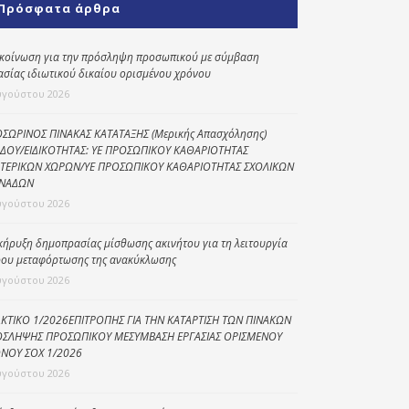
Πρόσφατα άρθρα
Κοινωνικό
παντοπωλείο
κοίνωση για την πρόσληψη προσωπικού με σύμβαση
ασίας ιδιωτικού δικαίου ορισμένου χρόνου
Kοινωνικό
φαρμακείο
υγούστου 2026
Πρόγραμμα
ΣΩΡΙΝΟΣ ΠΙΝΑΚΑΣ ΚΑΤΑΤΑΞΗΣ (Μερικής Απασχόλησης)
“Βοήθεια στο σπίτι”
ΔΟΥ/ΕΙΔΙΚΟΤΗΤΑΣ: ΥΕ ΠΡΟΣΩΠΙΚΟΥ ΚΑΘΑΡΙΟΤΗΤΑΣ
ΤΕΡΙΚΩΝ ΧΩΡΩΝ/ΥΕ ΠΡΟΣΩΠΙΚΟΥ ΚΑΘΑΡΙΟΤΗΤΑΣ ΣΧΟΛΙΚΩΝ
Κέντρο Ημερήσιας
ΝΑΔΩΝ
Φροντίδας
υγούστου 2026
Ηλικιωμένων
(Κ.Η.Φ.Η.) Πρέβεζας
κήρυξη δημοπρασίας μίσθωσης ακινήτου για τη λειτουργία
ου μεταφόρτωσης της ανακύκλωσης
υγούστου 2026
ΚΤΙΚΟ 1/2026ΕΠΙΤΡΟΠΗΣ ΓΙΑ ΤΗΝ ΚΑΤΑΡΤΙΣΗ ΤΩΝ ΠΙΝΑΚΩΝ
ΣΛΗΨΗΣ ΠΡΟΣΩΠΙΚΟΥ ΜΕΣΥΜΒΑΣΗ ΕΡΓΑΣΙΑΣ ΟΡΙΣΜΕΝΟΥ
ΝΟΥ ΣΟΧ 1/2026
υγούστου 2026