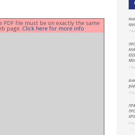
Καθαριότητα και
περιβάλλον
Δημοτική
Ανα
he PDF file must be on exactly the same
αστυνομία
εργ
eb page.
Click here for more info
7 Α
Γραφείο εσόδων
ΠΡΟ
Παιδικοί σταθμοί
ΚΛΑ
ΕΣΩ
Πολιτική
ΜΟ
προστασία
7 Α
Δια
χώρ
7 Α
ΠΡΑ
ΠΡΟ
ΧΡΟ
6 Α