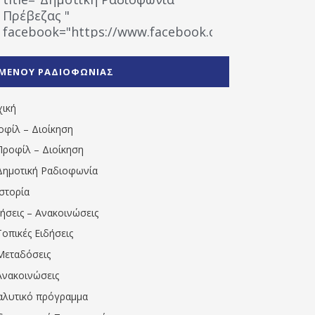
Πρέβεζας "
facebook="https://www.facebook.com/%CE%9
%CE%A1%CE%B1%CE%B4%CE%B9%CE%BF%CF%86
%CE%A0%CF%81%CE%AD%CE%B2%CE%B5%CE%B6%
ΜΕΝΟΥ ΡΑΔΙΟΦΩΝΙΑΣ
1531194763766854/" artist="" ]
χική
οφίλ – Διοίκηση
Προφίλ – Διοίκηση
Δημοτική Ραδιοφωνία
Ιστορία
δήσεις – Ανακοινώσεις
Τοπικές Ειδήσεις
Μεταδόσεις
Ανακοινώσεις
αλυτικό πρόγραμμα