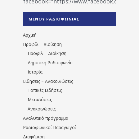
facebook="https://www.facebook.co
%CE%A1%CE%B1%CE%B4%CE%B9%CE%BF%
%CE%A0%CF%81%CE%AD%CE%B2%CE%B5%
ΜΕΝΟΥ ΡΑΔΙΟΦΩΝΙΑΣ
1531194763766854/" artist="" ]
Αρχική
Προφίλ – Διοίκηση
Προφίλ – Διοίκηση
Δημοτική Ραδιοφωνία
Ιστορία
Ειδήσεις – Ανακοινώσεις
Τοπικές Ειδήσεις
Μεταδόσεις
Ανακοινώσεις
Αναλυτικό πρόγραμμα
Ραδιοφωνικοί Παραγωγοί
Διαφήμιση