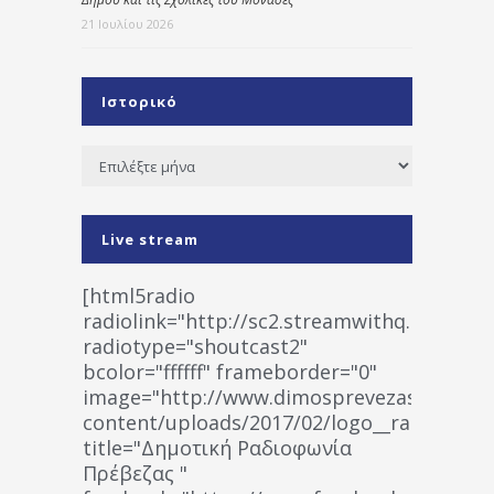
21 Ιουλίου 2026
Ιστορικό
Ιστορικό
Live stream
[html5radio
radiolink="http://sc2.streamwithq.com:802
radiotype="shoutcast2"
bcolor="ffffff" frameborder="0"
image="http://www.dimosprevezas.gr/wp-
content/uploads/2017/02/logo__radiofonias
title="Δημοτική Ραδιοφωνία
Πρέβεζας "