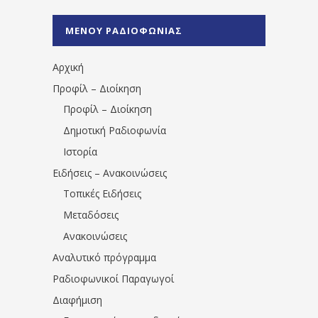
%CE%A1%CE%B1%CE%B4%CE%B9%CE%BF%
%CE%A0%CF%81%CE%AD%CE%B2%CE%B5%
ΜΕΝΟΥ ΡΑΔΙΟΦΩΝΙΑΣ
1531194763766854/" artist="" ]
Αρχική
Προφίλ – Διοίκηση
Προφίλ – Διοίκηση
Δημοτική Ραδιοφωνία
Ιστορία
Ειδήσεις – Ανακοινώσεις
Τοπικές Ειδήσεις
Μεταδόσεις
Ανακοινώσεις
Αναλυτικό πρόγραμμα
Ραδιοφωνικοί Παραγωγοί
Διαφήμιση