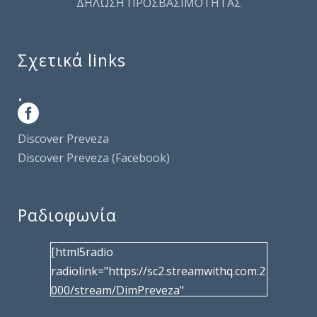
ΔΗΛΩΣΗ ΠΡΟΣΒΑΣΙΜΟΤΗΤΑΣ
Σχετικά links
.
Discover Preveza
Discover Preveza (Facebook)
Ραδιοφωνία
[html5radio
radiolink="https://sc2.streamwithq.com:2
000/stream/DimPreveza"
radiotype="shoutcast2" bcolor="40566d"