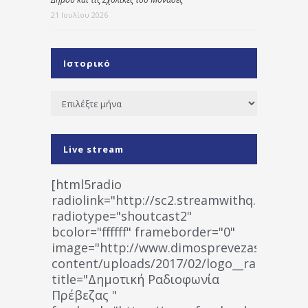
21 Ιουλίου 2026
Ιστορικό
Ιστορικό
Live stream
[html5radio
radiolink="http://sc2.streamwithq.com:802
radiotype="shoutcast2"
bcolor="ffffff" frameborder="0"
image="http://www.dimosprevezas.gr/wp-
content/uploads/2017/02/logo__radiofonias
title="Δημοτική Ραδιοφωνία
Πρέβεζας "