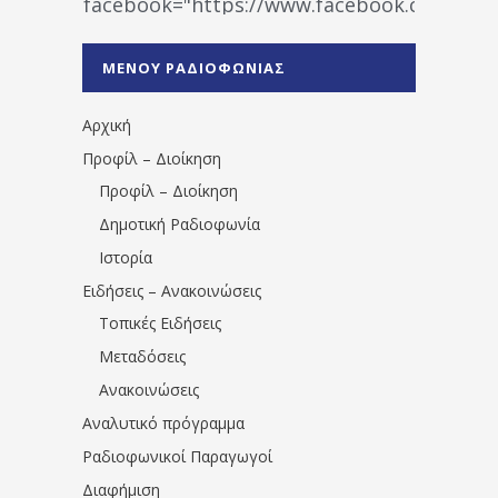
facebook="https://www.facebook.co
%CE%A1%CE%B1%CE%B4%CE%B9%CE%BF%
%CE%A0%CF%81%CE%AD%CE%B2%CE%B5%
ΜΕΝΟΥ ΡΑΔΙΟΦΩΝΙΑΣ
1531194763766854/" artist="" ]
Αρχική
Προφίλ – Διοίκηση
Προφίλ – Διοίκηση
Δημοτική Ραδιοφωνία
Ιστορία
Ειδήσεις – Ανακοινώσεις
Τοπικές Ειδήσεις
Μεταδόσεις
Ανακοινώσεις
Αναλυτικό πρόγραμμα
Ραδιοφωνικοί Παραγωγοί
Διαφήμιση