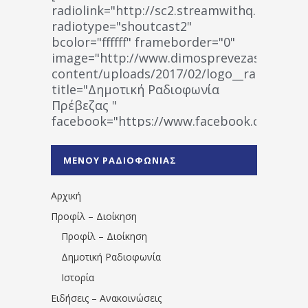
radiolink="http://sc2.streamwithq.com:802
radiotype="shoutcast2"
bcolor="ffffff" frameborder="0"
image="http://www.dimosprevezas.gr/wp-
content/uploads/2017/02/logo__radiofonias
title="Δημοτική Ραδιοφωνία
Πρέβεζας "
facebook="https://www.facebook.co
%CE%A1%CE%B1%CE%B4%CE%B9%CE%BF%
%CE%A0%CF%81%CE%AD%CE%B2%CE%B5%
ΜΕΝΟΥ ΡΑΔΙΟΦΩΝΙΑΣ
1531194763766854/" artist="" ]
Αρχική
Προφίλ – Διοίκηση
Προφίλ – Διοίκηση
Δημοτική Ραδιοφωνία
Ιστορία
Ειδήσεις – Ανακοινώσεις