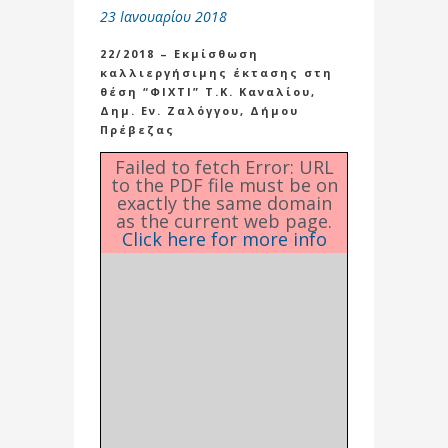
23 Ιανουαρίου 2018
22/2018 – Εκμίσθωση
καλλιεργήσιμης έκτασης στη
θέση “ΦΙΧΤΙ” Τ.Κ. Καναλίου,
Δημ. Εν. Ζαλόγγου, Δήμου
Πρέβεζας
Failed to fetch Error: URL
to the PDF file must be on
exactly the same domain
as the current web page.
Click here for more info