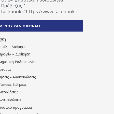
Πρέβεζας "
facebook="https://www.facebook.com/%CE%9
%CE%A1%CE%B1%CE%B4%CE%B9%CE%BF%CF%86
%CE%A0%CF%81%CE%AD%CE%B2%CE%B5%CE%B6%
ΜΕΝΟΥ ΡΑΔΙΟΦΩΝΙΑΣ
1531194763766854/" artist="" ]
χική
οφίλ – Διοίκηση
Προφίλ – Διοίκηση
Δημοτική Ραδιοφωνία
Ιστορία
δήσεις – Ανακοινώσεις
Τοπικές Ειδήσεις
Μεταδόσεις
Ανακοινώσεις
αλυτικό πρόγραμμα