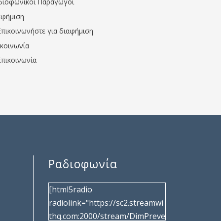
διοφωνικοί Παραγωγοί
αφήμιση
Επικοινωνήστε για διαφήμιση
ικοινωνία
Επικοινωνία
Ραδιοφωνία
[html5radio
radiolink="https://sc2.streamwi
thq.com:2000/stream/DimPreve