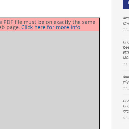
Καθαριότητα και
περιβάλλον
Δημοτική
Ανα
he PDF file must be on exactly the same
αστυνομία
εργ
eb page.
Click here for more info
7 Α
Γραφείο εσόδων
ΠΡΟ
Παιδικοί σταθμοί
ΚΛΑ
ΕΣΩ
Πολιτική
ΜΟ
προστασία
7 Α
Δια
χώρ
7 Α
ΠΡΑ
ΠΡΟ
ΧΡΟ
6 Α