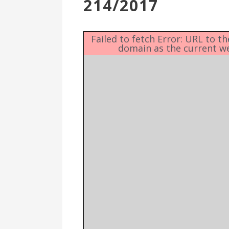
214/2017
Επιτροπή
Δημοτικές
Ενότητες
Failed to fetch Error: URL to t
domain as the current w
Αθλητικές
Υποδομές
Αθλητικές
Εκδηλώσεις