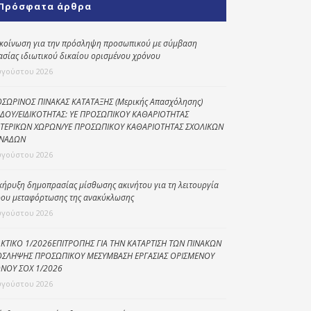
Πρόσφατα άρθρα
Κοινωνικό
παντοπωλείο
κοίνωση για την πρόσληψη προσωπικού με σύμβαση
ασίας ιδιωτικού δικαίου ορισμένου χρόνου
Kοινωνικό
φαρμακείο
υγούστου 2026
Πρόγραμμα
ΣΩΡΙΝΟΣ ΠΙΝΑΚΑΣ ΚΑΤΑΤΑΞΗΣ (Μερικής Απασχόλησης)
“Βοήθεια στο σπίτι”
ΔΟΥ/ΕΙΔΙΚΟΤΗΤΑΣ: ΥΕ ΠΡΟΣΩΠΙΚΟΥ ΚΑΘΑΡΙΟΤΗΤΑΣ
ΤΕΡΙΚΩΝ ΧΩΡΩΝ/ΥΕ ΠΡΟΣΩΠΙΚΟΥ ΚΑΘΑΡΙΟΤΗΤΑΣ ΣΧΟΛΙΚΩΝ
Κέντρο Ημερήσιας
ΝΑΔΩΝ
Φροντίδας
υγούστου 2026
Ηλικιωμένων
(Κ.Η.Φ.Η.) Πρέβεζας
κήρυξη δημοπρασίας μίσθωσης ακινήτου για τη λειτουργία
ου μεταφόρτωσης της ανακύκλωσης
υγούστου 2026
ΚΤΙΚΟ 1/2026ΕΠΙΤΡΟΠΗΣ ΓΙΑ ΤΗΝ ΚΑΤΑΡΤΙΣΗ ΤΩΝ ΠΙΝΑΚΩΝ
ΣΛΗΨΗΣ ΠΡΟΣΩΠΙΚΟΥ ΜΕΣΥΜΒΑΣΗ ΕΡΓΑΣΙΑΣ ΟΡΙΣΜΕΝΟΥ
ΝΟΥ ΣΟΧ 1/2026
υγούστου 2026