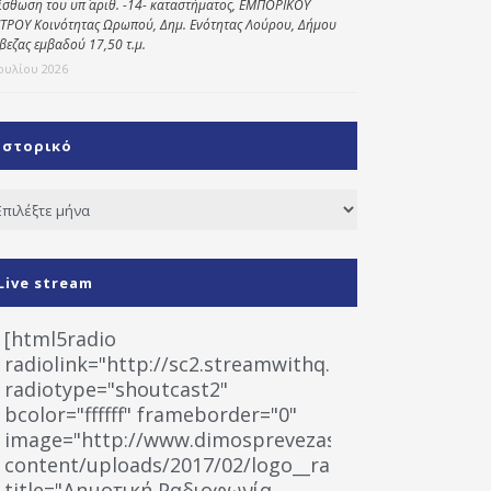
ίσθωση του υπ΄ αριθ. -14- καταστήματος, ΕΜΠΟΡΙΚΟΥ
ΤΡΟΥ Κοινότητας Ωρωπού, Δημ. Ενότητας Λούρου, Δήμου
βεζας εμβαδού 17,50 τ.μ.
Ιουλίου 2026
Ιστορικό
τορικό
Live stream
[html5radio
radiolink="http://sc2.streamwithq.com:8028/stream
radiotype="shoutcast2"
bcolor="ffffff" frameborder="0"
image="http://www.dimosprevezas.gr/wp-
content/uploads/2017/02/logo__radiofonias.jpg"
title="Δημοτική Ραδιοφωνία