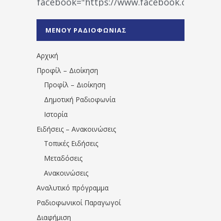
facebook="https://www.facebook.co
%CE%A1%CE%B1%CE%B4%CE%B9%CE%BF%
%CE%A0%CF%81%CE%AD%CE%B2%CE%B5%
ΜΕΝΟΥ ΡΑΔΙΟΦΩΝΙΑΣ
1531194763766854/" artist="" ]
Αρχική
Προφίλ – Διοίκηση
Προφίλ – Διοίκηση
Δημοτική Ραδιοφωνία
Ιστορία
Ειδήσεις – Ανακοινώσεις
Τοπικές Ειδήσεις
Μεταδόσεις
Ανακοινώσεις
Αναλυτικό πρόγραμμα
Ραδιοφωνικοί Παραγωγοί
Διαφήμιση