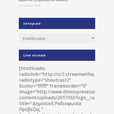
21 Ιουλίου 2026
Ιστορικό
Ιστορικό
Live stream
[html5radio
radiolink="http://sc2.streamwithq.com:802
radiotype="shoutcast2"
bcolor="ffffff" frameborder="0"
image="http://www.dimosprevezas.gr/wp-
content/uploads/2017/02/logo__radiofonias
title="Δημοτική Ραδιοφωνία
Πρέβεζας "