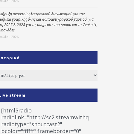
Ιουλίου 2026
κήρυξη ανοικτού ηλεκτρονικού διαγωνισμού για την
μήθεια γραφικής ύλης και φωτοαντιγραφικού χαρτιού για
έτη 2027 & 2028 για τις υπηρεσίες του Δήμου και τις Σχολικές
 Μονάδες
Ιουλίου 2026
Ιστορικό
τορικό
Live stream
[html5radio
radiolink="http://sc2.streamwithq.com:8028/stream
radiotype="shoutcast2"
bcolor="ffffff" frameborder="0"