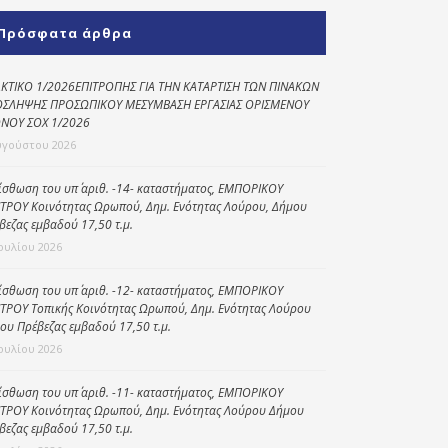
Κοινωνικό
Πρόσφατα άρθρα
παντοπωλείο
Kοινωνικό
ΚΤΙΚΟ 1/2026ΕΠΙΤΡΟΠΗΣ ΓΙΑ ΤΗΝ ΚΑΤΑΡΤΙΣΗ ΤΩΝ ΠΙΝΑΚΩΝ
φαρμακείο
ΣΛΗΨΗΣ ΠΡΟΣΩΠΙΚΟΥ ΜΕΣΥΜΒΑΣΗ ΕΡΓΑΣΙΑΣ ΟΡΙΣΜΕΝΟΥ
ΝΟΥ ΣΟΧ 1/2026
Πρόγραμμα
υγούστου 2026
“Βοήθεια στο σπίτι”
ίσθωση του υπ΄ αριθ. -14- καταστήματος, ΕΜΠΟΡΙΚΟΥ
Κέντρο Ημερήσιας
ΤΡΟΥ Κοινότητας Ωρωπού, Δημ. Ενότητας Λούρου, Δήμου
Φροντίδας
βεζας εμβαδού 17,50 τ.μ.
Ηλικιωμένων
Ιουλίου 2026
(Κ.Η.Φ.Η.) Πρέβεζας
ίσθωση του υπ΄ αριθ. -12- καταστήματος, ΕΜΠΟΡΙΚΟΥ
ΤΡΟΥ Τοπικής Κοινότητας Ωρωπού, Δημ. Ενότητας Λούρου
ου Πρέβεζας εμβαδού 17,50 τ.μ.
Ιουλίου 2026
ίσθωση του υπ΄ αριθ. -11- καταστήματος, ΕΜΠΟΡΙΚΟΥ
ΤΡΟΥ Κοινότητας Ωρωπού, Δημ. Ενότητας Λούρου Δήμου
βεζας εμβαδού 17,50 τ.μ.