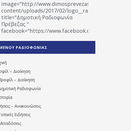
image="http://www.dimosprevezas.gr/wp-
content/uploads/2017/02/logo__radiofonias.jpg"
title="Δημοτική Ραδιοφωνία
Πρέβεζας "
facebook="https://www.facebook.com/%CE%9
%CE%A1%CE%B1%CE%B4%CE%B9%CE%BF%CF%86
%CE%A0%CF%81%CE%AD%CE%B2%CE%B5%CE%B6%
ΜΕΝΟΥ ΡΑΔΙΟΦΩΝΙΑΣ
1531194763766854/" artist="" ]
χική
οφίλ – Διοίκηση
Προφίλ – Διοίκηση
Δημοτική Ραδιοφωνία
Ιστορία
δήσεις – Ανακοινώσεις
Τοπικές Ειδήσεις
Μεταδόσεις