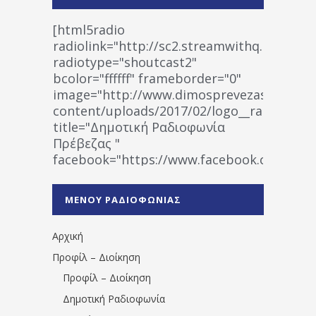
[html5radio
radiolink="http://sc2.streamwithq.com:802
radiotype="shoutcast2"
bcolor="ffffff" frameborder="0"
image="http://www.dimosprevezas.gr/wp-
content/uploads/2017/02/logo__radiofonias
title="Δημοτική Ραδιοφωνία
Πρέβεζας "
facebook="https://www.facebook.co
%CE%A1%CE%B1%CE%B4%CE%B9%CE%BF%
%CE%A0%CF%81%CE%AD%CE%B2%CE%B5%
ΜΕΝΟΥ ΡΑΔΙΟΦΩΝΙΑΣ
1531194763766854/" artist="" ]
Αρχική
Προφίλ – Διοίκηση
Προφίλ – Διοίκηση
Δημοτική Ραδιοφωνία