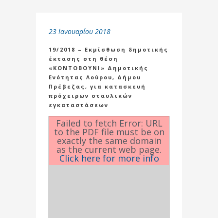
23 Ιανουαρίου 2018
19/2018 – Εκμίσθωση δημοτικής
έκτασης στη θέση
«ΚΟΝΤΟΒΟΥΝΙ» Δημοτικής
Ενότητας Λούρου, Δήμου
Πρέβεζας, για κατασκευή
πρόχειρων σταυλικών
εγκαταστάσεων
Failed to fetch Error: URL
to the PDF file must be on
exactly the same domain
as the current web page.
Click here for more info