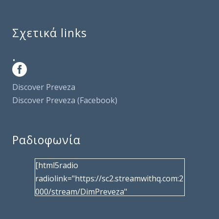
Σχετικά links
.
Discover Preveza
Discover Preveza (Facebook)
Ραδιοφωνία
[html5radio
radiolink="https://sc2.streamwithq.com:2
000/stream/DimPreveza"
radiotype="shoutcast2" bcolor="40566d"
frameborder="0" image="/wp-