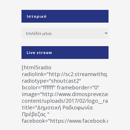
Ιστορικό
Ιστορικό
Live stream
[html5radio
radiolink="http://sc2.streamwithq.com:802
radiotype="shoutcast2"
bcolor="ffffff" frameborder="0"
image="http://www.dimosprevezas.gr/wp-
content/uploads/2017/02/logo__radiofonias
title="Δημοτική Ραδιοφωνία
Πρέβεζας "
facebook="https://www.facebook.co
%CE%A1%CE%B1%CE%B4%CE%B9%CE%BF%