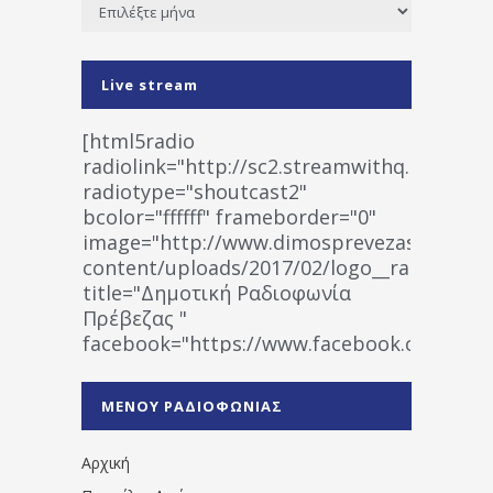
Ιστορικό
Live stream
[html5radio
radiolink="http://sc2.streamwithq.com:802
radiotype="shoutcast2"
bcolor="ffffff" frameborder="0"
image="http://www.dimosprevezas.gr/wp-
content/uploads/2017/02/logo__radiofonias
title="Δημοτική Ραδιοφωνία
Πρέβεζας "
facebook="https://www.facebook.co
%CE%A1%CE%B1%CE%B4%CE%B9%CE%BF%
%CE%A0%CF%81%CE%AD%CE%B2%CE%B5%
ΜΕΝΟΥ ΡΑΔΙΟΦΩΝΙΑΣ
1531194763766854/" artist="" ]
Αρχική