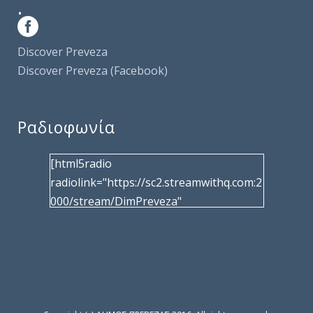
.
Discover Preveza
Discover Preveza (Facebook)
Ραδιοφωνία
[html5radio
radiolink="https://sc2.streamwithq.com:2
000/stream/DimPreveza"
radiotype="shoutcast2" bcolor="40566d"
frameborder="0" image="/wp-
content/uploads/2017/02/logo__radiofo
nias.jpg" title="Δημοτική Ραδιοφωνία
Πρέβεζας"