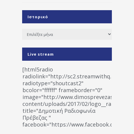
Ιστορικό
Ιστορικό
Live stream
[html5radio
radiolink="http://sc2.streamwithq.com:802
radiotype="shoutcast2"
bcolor="ffffff" frameborder="0"
image="http://www.dimosprevezas.gr/wp-
content/uploads/2017/02/logo__radiofonias
title="Δημοτική Ραδιοφωνία
Πρέβεζας "
facebook="https://www.facebook.co
%CE%A1%CE%B1%CE%B4%CE%B9%CE%BF%