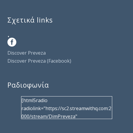
Σχετικά links
.
Discover Preveza
Discover Preveza (Facebook)
Ραδιοφωνία
[html5radio
radiolink="https://sc2.streamwithq.com:2
000/stream/DimPreveza"
radiotype="shoutcast2" bcolor="40566d"
frameborder="0" image="/wp-