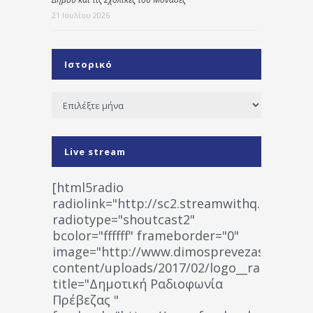
21 Ιουλίου 2026
Ιστορικό
Ιστορικό
Live stream
[html5radio
radiolink="http://sc2.streamwithq.com:802
radiotype="shoutcast2"
bcolor="ffffff" frameborder="0"
image="http://www.dimosprevezas.gr/wp-
content/uploads/2017/02/logo__radiofonias
title="Δημοτική Ραδιοφωνία
Πρέβεζας "