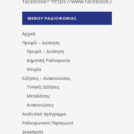
facebook="https://www.facebook.co
%CE%A1%CE%B1%CE%B4%CE%B9%CE%BF%
%CE%A0%CF%81%CE%AD%CE%B2%CE%B5%
ΜΕΝΟΥ ΡΑΔΙΟΦΩΝΙΑΣ
1531194763766854/" artist="" ]
Αρχική
Προφίλ – Διοίκηση
Προφίλ – Διοίκηση
Δημοτική Ραδιοφωνία
Ιστορία
Ειδήσεις – Ανακοινώσεις
Τοπικές Ειδήσεις
Μεταδόσεις
Ανακοινώσεις
Αναλυτικό πρόγραμμα
Ραδιοφωνικοί Παραγωγοί
Διαφήμιση