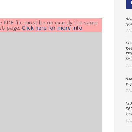
Καθαριότητα και
περιβάλλον
Δημοτική
Ανα
he PDF file must be on exactly the same
αστυνομία
εργ
eb page.
Click here for more info
7 Α
Γραφείο εσόδων
ΠΡΟ
Παιδικοί σταθμοί
ΚΛΑ
ΕΣΩ
Πολιτική
ΜΟ
προστασία
7 Α
Δια
χώρ
7 Α
ΠΡΑ
ΠΡΟ
ΧΡΟ
6 Α