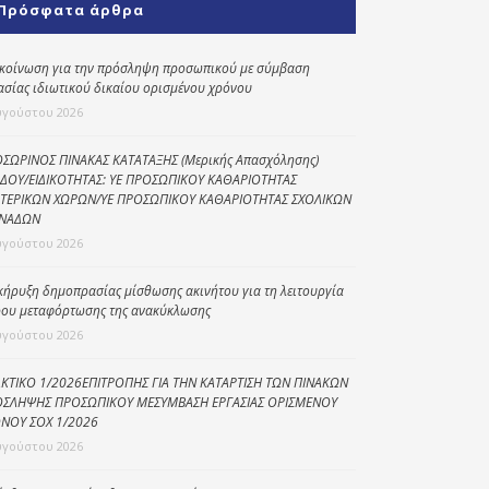
Πρόσφατα άρθρα
Κοινωνικό
παντοπωλείο
κοίνωση για την πρόσληψη προσωπικού με σύμβαση
ασίας ιδιωτικού δικαίου ορισμένου χρόνου
Kοινωνικό
φαρμακείο
υγούστου 2026
Πρόγραμμα
ΣΩΡΙΝΟΣ ΠΙΝΑΚΑΣ ΚΑΤΑΤΑΞΗΣ (Μερικής Απασχόλησης)
“Βοήθεια στο σπίτι”
ΔΟΥ/ΕΙΔΙΚΟΤΗΤΑΣ: ΥΕ ΠΡΟΣΩΠΙΚΟΥ ΚΑΘΑΡΙΟΤΗΤΑΣ
ΤΕΡΙΚΩΝ ΧΩΡΩΝ/ΥΕ ΠΡΟΣΩΠΙΚΟΥ ΚΑΘΑΡΙΟΤΗΤΑΣ ΣΧΟΛΙΚΩΝ
Κέντρο Ημερήσιας
ΝΑΔΩΝ
Φροντίδας
υγούστου 2026
Ηλικιωμένων
(Κ.Η.Φ.Η.) Πρέβεζας
κήρυξη δημοπρασίας μίσθωσης ακινήτου για τη λειτουργία
ου μεταφόρτωσης της ανακύκλωσης
υγούστου 2026
ΚΤΙΚΟ 1/2026ΕΠΙΤΡΟΠΗΣ ΓΙΑ ΤΗΝ ΚΑΤΑΡΤΙΣΗ ΤΩΝ ΠΙΝΑΚΩΝ
ΣΛΗΨΗΣ ΠΡΟΣΩΠΙΚΟΥ ΜΕΣΥΜΒΑΣΗ ΕΡΓΑΣΙΑΣ ΟΡΙΣΜΕΝΟΥ
ΝΟΥ ΣΟΧ 1/2026
υγούστου 2026