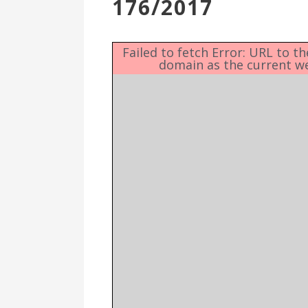
176/2017
Επιτροπή
Δημοτικές
Ενότητες
Failed to fetch Error: URL to t
domain as the current w
Αθλητικές
Υποδομές
Αθλητικές
Εκδηλώσεις