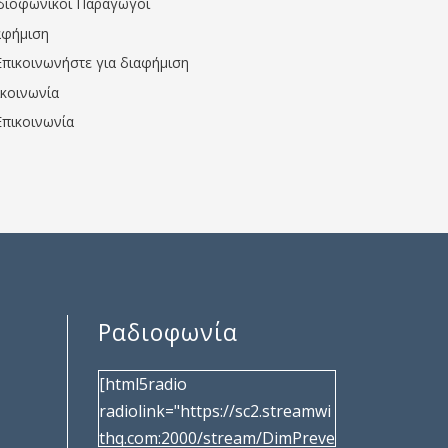
διοφωνικοί Παραγωγοί
αφήμιση
Επικοινωνήστε για διαφήμιση
ικοινωνία
Επικοινωνία
Ραδιοφωνία
[html5radio
radiolink="https://sc2.streamwi
thq.com:2000/stream/DimPreve