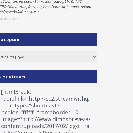
ίσθωση του υπ΄ αριθ. -14- καταστήματος, ΕΜΠΟΡΙΚΟΥ
ΤΡΟΥ Κοινότητας Ωρωπού, Δημ. Ενότητας Λούρου, Δήμου
βεζας εμβαδού 17,50 τ.μ.
Ιουλίου 2026
Ιστορικό
τορικό
Live stream
[html5radio
radiolink="http://sc2.streamwithq.com:8028/stream
radiotype="shoutcast2"
bcolor="ffffff" frameborder="0"
image="http://www.dimosprevezas.gr/wp-
content/uploads/2017/02/logo__radiofonias.jpg"
title="Δημοτική Ραδιοφωνία