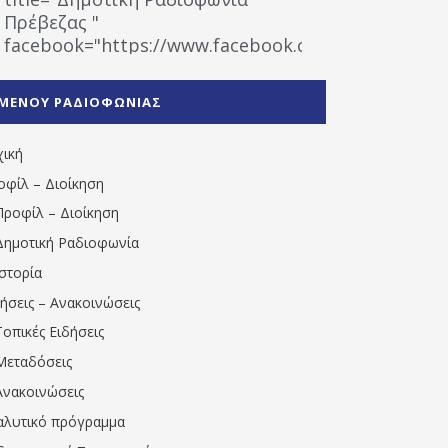
Πρέβεζας "
facebook="https://www.facebook.com/%CE%9
%CE%A1%CE%B1%CE%B4%CE%B9%CE%BF%CF%86
%CE%A0%CF%81%CE%AD%CE%B2%CE%B5%CE%B6%
ΜΕΝΟΥ ΡΑΔΙΟΦΩΝΙΑΣ
1531194763766854/" artist="" ]
χική
οφίλ – Διοίκηση
Προφίλ – Διοίκηση
Δημοτική Ραδιοφωνία
Ιστορία
δήσεις – Ανακοινώσεις
Τοπικές Ειδήσεις
Μεταδόσεις
Ανακοινώσεις
αλυτικό πρόγραμμα