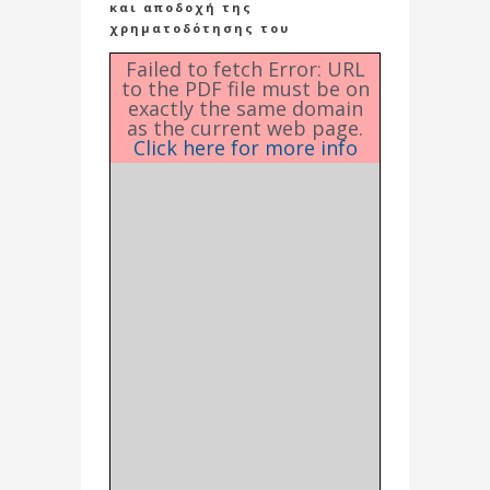
και αποδοχή της
χρηματοδότησης του
Failed to fetch Error: URL
to the PDF file must be on
exactly the same domain
as the current web page.
Click here for more info