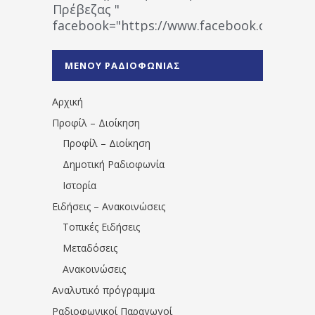
Πρέβεζας "
facebook="https://www.facebook.co
%CE%A1%CE%B1%CE%B4%CE%B9%CE%BF%
%CE%A0%CF%81%CE%AD%CE%B2%CE%B5%
ΜΕΝΟΥ ΡΑΔΙΟΦΩΝΙΑΣ
1531194763766854/" artist="" ]
Αρχική
Προφίλ – Διοίκηση
Προφίλ – Διοίκηση
Δημοτική Ραδιοφωνία
Ιστορία
Ειδήσεις – Ανακοινώσεις
Τοπικές Ειδήσεις
Μεταδόσεις
Ανακοινώσεις
Αναλυτικό πρόγραμμα
Ραδιοφωνικοί Παραγωγοί