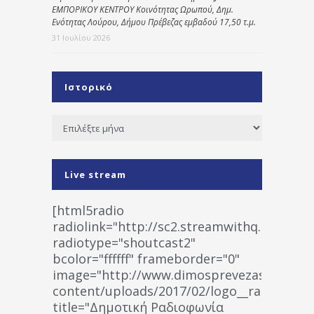
ΕΜΠΟΡΙΚΟΥ ΚΕΝΤΡΟΥ Κοινότητας Ωρωπού, Δημ.
Ενότητας Λούρου, Δήμου Πρέβεζας εμβαδού 17,50 τ.μ.
31 Ιουλίου 2026
Ιστορικό
Ιστορικό
Live stream
[html5radio
radiolink="http://sc2.streamwithq.com:802
radiotype="shoutcast2"
bcolor="ffffff" frameborder="0"
image="http://www.dimosprevezas.gr/wp-
content/uploads/2017/02/logo__radiofonias
title="Δημοτική Ραδιοφωνία