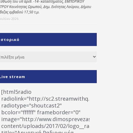
ίσθωση του υπ΄ αριθ. -14- καταστήματος, ΕΜΠΟΡΙΚΟΥ
ΤΡΟΥ Κοινότητας Ωρωπού, Δημ. Ενότητας Λούρου, Δήμου
βεζας εμβαδού 17,50 τ.μ.
Ιουλίου 2026
Ιστορικό
τορικό
Live stream
[html5radio
radiolink="http://sc2.streamwithq.com:8028/stream
radiotype="shoutcast2"
bcolor="ffffff" frameborder="0"
image="http://www.dimosprevezas.gr/wp-
content/uploads/2017/02/logo__radiofonias.jpg"
title="Δημοτική Ραδιοφωνία