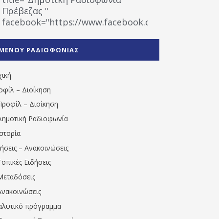
Πρέβεζας "
facebook="https://www.facebook.com/%CE%9
%CE%A1%CE%B1%CE%B4%CE%B9%CE%BF%CF%86
%CE%A0%CF%81%CE%AD%CE%B2%CE%B5%CE%B6%
ΜΕΝΟΥ ΡΑΔΙΟΦΩΝΙΑΣ
1531194763766854/" artist="" ]
χική
οφίλ – Διοίκηση
Προφίλ – Διοίκηση
Δημοτική Ραδιοφωνία
Ιστορία
δήσεις – Ανακοινώσεις
Τοπικές Ειδήσεις
Μεταδόσεις
Ανακοινώσεις
αλυτικό πρόγραμμα