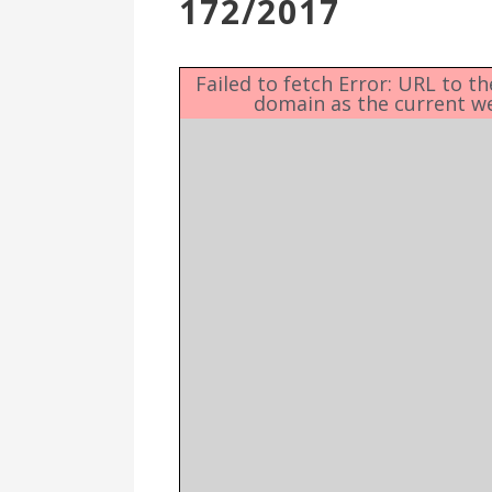
172/2017
Επιτροπή
Δημοτικές
Ενότητες
Failed to fetch Error: URL to t
domain as the current w
Αθλητικές
Υποδομές
Αθλητικές
Εκδηλώσεις