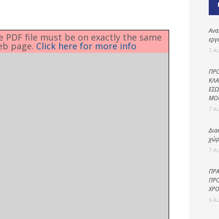
Καθαριότητα και
περιβάλλον
Δημοτική
Ανα
he PDF file must be on exactly the same
αστυνομία
εργ
eb page.
Click here for more info
7 Α
Γραφείο εσόδων
ΠΡΟ
Παιδικοί σταθμοί
ΚΛΑ
ΕΣΩ
Πολιτική
ΜΟ
προστασία
7 Α
Δια
χώρ
7 Α
ΠΡΑ
ΠΡΟ
ΧΡΟ
6 Α