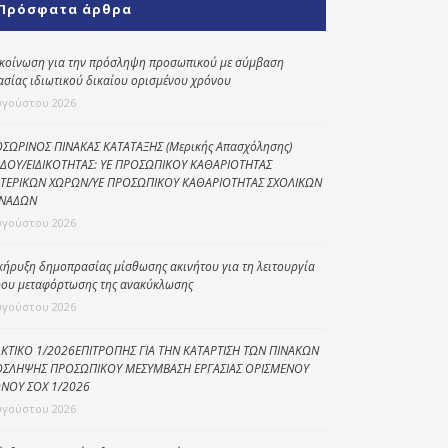
Πρόσφατα άρθρα
Κοινωνικό
παντοπωλείο
κοίνωση για την πρόσληψη προσωπικού με σύμβαση
ασίας ιδιωτικού δικαίου ορισμένου χρόνου
Kοινωνικό
φαρμακείο
υγούστου 2026
Πρόγραμμα
ΣΩΡΙΝΟΣ ΠΙΝΑΚΑΣ ΚΑΤΑΤΑΞΗΣ (Μερικής Απασχόλησης)
“Βοήθεια στο σπίτι”
ΔΟΥ/ΕΙΔΙΚΟΤΗΤΑΣ: ΥΕ ΠΡΟΣΩΠΙΚΟΥ ΚΑΘΑΡΙΟΤΗΤΑΣ
ΤΕΡΙΚΩΝ ΧΩΡΩΝ/ΥΕ ΠΡΟΣΩΠΙΚΟΥ ΚΑΘΑΡΙΟΤΗΤΑΣ ΣΧΟΛΙΚΩΝ
Κέντρο Ημερήσιας
ΝΑΔΩΝ
Φροντίδας
υγούστου 2026
Ηλικιωμένων
(Κ.Η.Φ.Η.) Πρέβεζας
κήρυξη δημοπρασίας μίσθωσης ακινήτου για τη λειτουργία
ου μεταφόρτωσης της ανακύκλωσης
υγούστου 2026
ΚΤΙΚΟ 1/2026ΕΠΙΤΡΟΠΗΣ ΓΙΑ ΤΗΝ ΚΑΤΑΡΤΙΣΗ ΤΩΝ ΠΙΝΑΚΩΝ
ΣΛΗΨΗΣ ΠΡΟΣΩΠΙΚΟΥ ΜΕΣΥΜΒΑΣΗ ΕΡΓΑΣΙΑΣ ΟΡΙΣΜΕΝΟΥ
ΝΟΥ ΣΟΧ 1/2026
υγούστου 2026