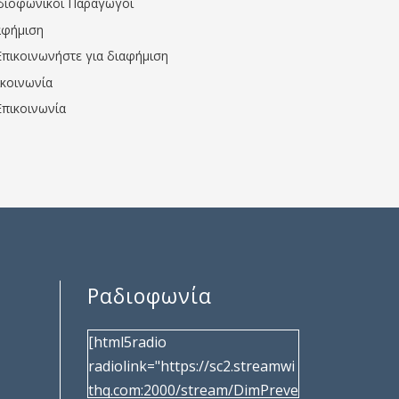
διοφωνικοί Παραγωγοί
αφήμιση
Επικοινωνήστε για διαφήμιση
ικοινωνία
Επικοινωνία
Ραδιοφωνία
[html5radio
radiolink="https://sc2.streamwi
thq.com:2000/stream/DimPreve