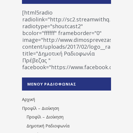
[html5radio
radiolink="http://sc2.streamwithq.com:802
radiotype="shoutcast2"
bcolor="ffffff" frameborder="0"
image="http://www.dimosprevezas.gr/wp-
content/uploads/2017/02/logo__radiofonias
title="Δημοτική Ραδιοφωνία
Πρέβεζας "
facebook="https://www.facebook.co
%CE%A1%CE%B1%CE%B4%CE%B9%CE%BF%
%CE%A0%CF%81%CE%AD%CE%B2%CE%B5%
ΜΕΝΟΥ ΡΑΔΙΟΦΩΝΙΑΣ
1531194763766854/" artist="" ]
Αρχική
Προφίλ – Διοίκηση
Προφίλ – Διοίκηση
Δημοτική Ραδιοφωνία