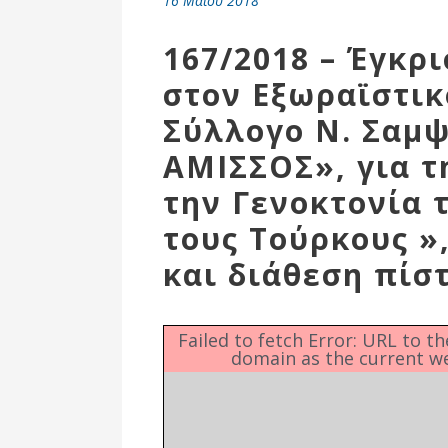
16 Μαΐου 2018
Επιτροπή
Δημοτικές
167/2018 – Έγκρ
Ενότητες
στον Εξωραϊστικ
Σύλλογο Ν. Σαμ
ΑΜΙΣΣΟΣ», για τ
την Γενοκτονία 
τους Τούρκους »
και διάθεση πίσ
Αθλητικές
Failed to fetch Error: URL to t
domain as the current w
Υποδομές
Αθλητικές
Εκδηλώσεις