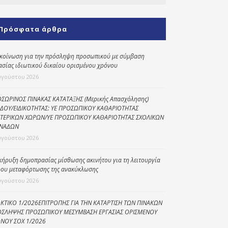
Κοινωνικό
παντοπωλείο
Πρόσφατα άρθρα
Kοινωνικό
φαρμακείο
κοίνωση για την πρόσληψη προσωπικού με σύμβαση
ασίας ιδιωτικού δικαίου ορισμένου χρόνου
Πρόγραμμα
υγούστου 2026
“Βοήθεια στο σπίτι”
Κέντρο Ημερήσιας
ΣΩΡΙΝΟΣ ΠΙΝΑΚΑΣ ΚΑΤΑΤΑΞΗΣ (Μερικής Απασχόλησης)
ΔΟΥ/ΕΙΔΙΚΟΤΗΤΑΣ: ΥΕ ΠΡΟΣΩΠΙΚΟΥ ΚΑΘΑΡΙΟΤΗΤΑΣ
Φροντίδας
ΤΕΡΙΚΩΝ ΧΩΡΩΝ/ΥΕ ΠΡΟΣΩΠΙΚΟΥ ΚΑΘΑΡΙΟΤΗΤΑΣ ΣΧΟΛΙΚΩΝ
Ηλικιωμένων
ΝΑΔΩΝ
(Κ.Η.Φ.Η.) Πρέβεζας
υγούστου 2026
κήρυξη δημοπρασίας μίσθωσης ακινήτου για τη λειτουργία
ου μεταφόρτωσης της ανακύκλωσης
υγούστου 2026
ΚΤΙΚΟ 1/2026ΕΠΙΤΡΟΠΗΣ ΓΙΑ ΤΗΝ ΚΑΤΑΡΤΙΣΗ ΤΩΝ ΠΙΝΑΚΩΝ
ΣΛΗΨΗΣ ΠΡΟΣΩΠΙΚΟΥ ΜΕΣΥΜΒΑΣΗ ΕΡΓΑΣΙΑΣ ΟΡΙΣΜΕΝΟΥ
ΝΟΥ ΣΟΧ 1/2026