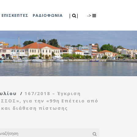
Search
|
|
ΕΠΙΣΚΕΠΤΕΣ
ΡΑΔΙΟΦΩΝΙΑ
|
|
->
0
λιτισμού
Τμήμα Πρόνοιας
7
ικές εκδηλώσεις
Κέντρο
συμβουλευτικής
υποστήριξης
υλίου
/
167/2018 – Έγκριση
γυναικών
ΣΣΟΣ», για την «99η Επέτειο από
Κέντρο ανοιχτής
 και διάθεση πίστωσης
προστασίας
ηλικιωμένων
(Κ.Α.Π.Η.)
Κέντρο κοινότητας