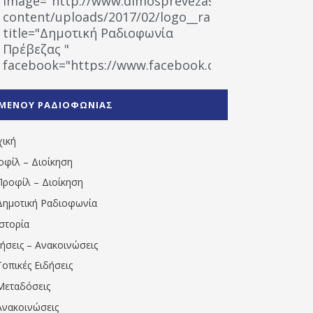
image="http://www.dimosprevezas.gr/wp-
content/uploads/2017/02/logo__radiofonias.jpg"
title="Δημοτική Ραδιοφωνία
Πρέβεζας "
facebook="https://www.facebook.com/%CE%9
%CE%A1%CE%B1%CE%B4%CE%B9%CE%BF%CF%86
%CE%A0%CF%81%CE%AD%CE%B2%CE%B5%CE%B6%
ΜΕΝΟΥ ΡΑΔΙΟΦΩΝΙΑΣ
1531194763766854/" artist="" ]
χική
οφίλ – Διοίκηση
Προφίλ – Διοίκηση
Δημοτική Ραδιοφωνία
Ιστορία
δήσεις – Ανακοινώσεις
Τοπικές Ειδήσεις
Μεταδόσεις
Ανακοινώσεις