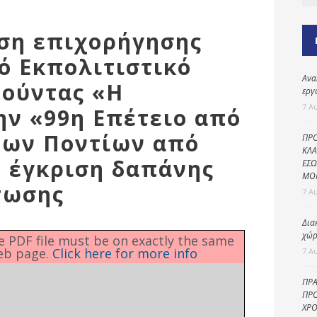
Καθαριότητα και
περιβάλλον
ιση επιχορήγησης
Δημοτική
αστυνομία
ό Εκπολιτιστικό
Ανα
Γραφείο εσόδων
ψούντας «Η
εργ
Παιδικοί σταθμοί
7 Α
ην «99η Επέτειο από
Πολιτική
των Ποντίων από
ΠΡΟ
προστασία
ΚΛΑ
, έγκριση δαπάνης
ΕΣΩ
ΜΟ
τωσης
7 Α
Δια
χώρ
he PDF file must be on exactly the same
eb page.
Click here for more info
7 Α
ΠΡΑ
ΠΡΟ
ΧΡΟ