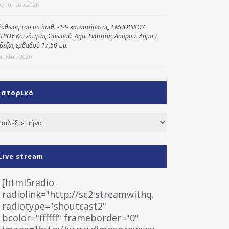
υγούστου 2026
ίσθωση του υπ΄ αριθ. -14- καταστήματος, ΕΜΠΟΡΙΚΟΥ
ΤΡΟΥ Κοινότητας Ωρωπού, Δημ. Ενότητας Λούρου, Δήμου
βεζας εμβαδού 17,50 τ.μ.
Ιουλίου 2026
Ιστορικό
τορικό
Live stream
[html5radio
radiolink="http://sc2.streamwithq.com:8028/stream
radiotype="shoutcast2"
bcolor="ffffff" frameborder="0"