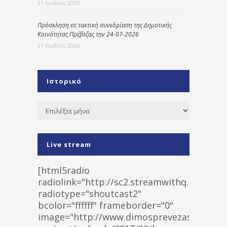
21 Ιουλίου 2026
Πρόσκληση σε τακτική συνεδρίαση της Δημοτικής
Κοινότητας Πρέβεζας την 24-07-2026
21 Ιουλίου 2026
Ιστορικό
Ιστορικό
Live stream
[html5radio
radiolink="http://sc2.streamwithq.com:802
radiotype="shoutcast2"
bcolor="ffffff" frameborder="0"
image="http://www.dimosprevezas.gr/wp-