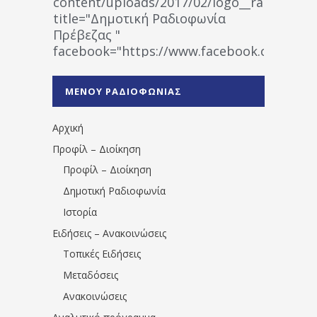
content/uploads/2017/02/logo__radiofonias
title="Δημοτική Ραδιοφωνία
Πρέβεζας "
facebook="https://www.facebook.co
%CE%A1%CE%B1%CE%B4%CE%B9%CE%BF%
%CE%A0%CF%81%CE%AD%CE%B2%CE%B5%
ΜΕΝΟΥ ΡΑΔΙΟΦΩΝΙΑΣ
1531194763766854/" artist="" ]
Αρχική
Προφίλ – Διοίκηση
Προφίλ – Διοίκηση
Δημοτική Ραδιοφωνία
Ιστορία
Ειδήσεις – Ανακοινώσεις
Τοπικές Ειδήσεις
Μεταδόσεις
Ανακοινώσεις