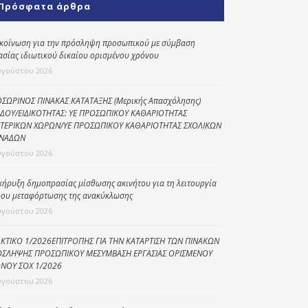
Πρόσφατα άρθρα
Κοινωνικό
παντοπωλείο
κοίνωση για την πρόσληψη προσωπικού με σύμβαση
ασίας ιδιωτικού δικαίου ορισμένου χρόνου
Kοινωνικό
φαρμακείο
υγούστου 2026
Πρόγραμμα
ΣΩΡΙΝΟΣ ΠΙΝΑΚΑΣ ΚΑΤΑΤΑΞΗΣ (Μερικής Απασχόλησης)
“Βοήθεια στο σπίτι”
ΔΟΥ/ΕΙΔΙΚΟΤΗΤΑΣ: ΥΕ ΠΡΟΣΩΠΙΚΟΥ ΚΑΘΑΡΙΟΤΗΤΑΣ
ΤΕΡΙΚΩΝ ΧΩΡΩΝ/ΥΕ ΠΡΟΣΩΠΙΚΟΥ ΚΑΘΑΡΙΟΤΗΤΑΣ ΣΧΟΛΙΚΩΝ
Κέντρο Ημερήσιας
ΝΑΔΩΝ
Φροντίδας
υγούστου 2026
Ηλικιωμένων
(Κ.Η.Φ.Η.) Πρέβεζας
κήρυξη δημοπρασίας μίσθωσης ακινήτου για τη λειτουργία
ου μεταφόρτωσης της ανακύκλωσης
υγούστου 2026
ΚΤΙΚΟ 1/2026ΕΠΙΤΡΟΠΗΣ ΓΙΑ ΤΗΝ ΚΑΤΑΡΤΙΣΗ ΤΩΝ ΠΙΝΑΚΩΝ
ΣΛΗΨΗΣ ΠΡΟΣΩΠΙΚΟΥ ΜΕΣΥΜΒΑΣΗ ΕΡΓΑΣΙΑΣ ΟΡΙΣΜΕΝΟΥ
ΝΟΥ ΣΟΧ 1/2026
υγούστου 2026