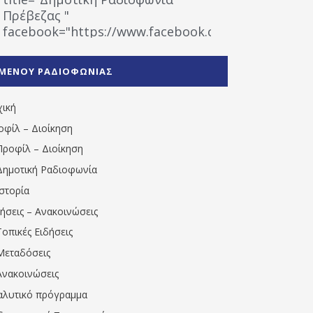
Πρέβεζας "
facebook="https://www.facebook.com/%CE%9
%CE%A1%CE%B1%CE%B4%CE%B9%CE%BF%CF%86
%CE%A0%CF%81%CE%AD%CE%B2%CE%B5%CE%B6%
ΜΕΝΟΥ ΡΑΔΙΟΦΩΝΙΑΣ
1531194763766854/" artist="" ]
χική
οφίλ – Διοίκηση
Προφίλ – Διοίκηση
Δημοτική Ραδιοφωνία
Ιστορία
δήσεις – Ανακοινώσεις
Τοπικές Ειδήσεις
Μεταδόσεις
Ανακοινώσεις
αλυτικό πρόγραμμα