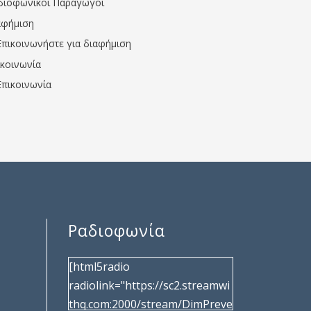
διοφωνικοί Παραγωγοί
αφήμιση
Επικοινωνήστε για διαφήμιση
ικοινωνία
Επικοινωνία
Ραδιοφωνία
[html5radio
radiolink="https://sc2.streamwi
thq.com:2000/stream/DimPreve