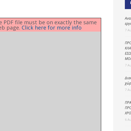
Καθαριότητα και
περιβάλλον
Δημοτική
Ανα
he PDF file must be on exactly the same
αστυνομία
εργ
eb page.
Click here for more info
7 Α
Γραφείο εσόδων
ΠΡΟ
Παιδικοί σταθμοί
ΚΛΑ
ΕΣΩ
Πολιτική
ΜΟ
προστασία
7 Α
Δια
χώρ
7 Α
ΠΡΑ
ΠΡΟ
ΧΡΟ
6 Α