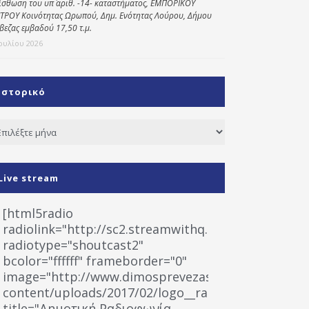
ίσθωση του υπ΄ αριθ. -14- καταστήματος, ΕΜΠΟΡΙΚΟΥ
ΤΡΟΥ Κοινότητας Ωρωπού, Δημ. Ενότητας Λούρου, Δήμου
βεζας εμβαδού 17,50 τ.μ.
Ιουλίου 2026
Ιστορικό
τορικό
Live stream
[html5radio
radiolink="http://sc2.streamwithq.com:8028/stream
radiotype="shoutcast2"
bcolor="ffffff" frameborder="0"
image="http://www.dimosprevezas.gr/wp-
content/uploads/2017/02/logo__radiofonias.jpg"
title="Δημοτική Ραδιοφωνία