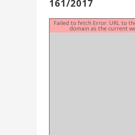
161/2017
Επιτροπή
Δημοτικές
Ενότητες
Failed to fetch Error: URL to t
domain as the current w
Αθλητικές
Υποδομές
Αθλητικές
Εκδηλώσεις