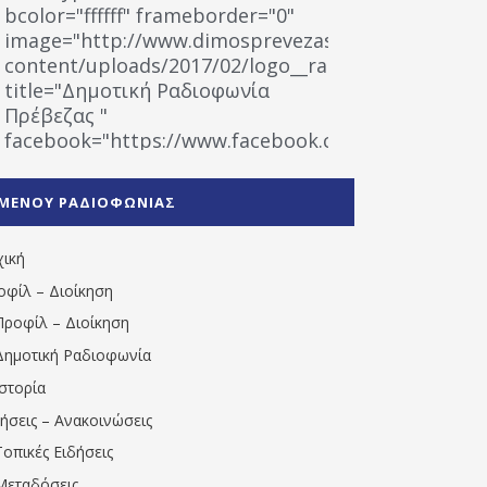
bcolor="ffffff" frameborder="0"
image="http://www.dimosprevezas.gr/wp-
content/uploads/2017/02/logo__radiofonias.jpg"
title="Δημοτική Ραδιοφωνία
Πρέβεζας "
facebook="https://www.facebook.com/%CE%9
%CE%A1%CE%B1%CE%B4%CE%B9%CE%BF%CF%86
%CE%A0%CF%81%CE%AD%CE%B2%CE%B5%CE%B6%
ΜΕΝΟΥ ΡΑΔΙΟΦΩΝΙΑΣ
1531194763766854/" artist="" ]
χική
οφίλ – Διοίκηση
Προφίλ – Διοίκηση
Δημοτική Ραδιοφωνία
Ιστορία
δήσεις – Ανακοινώσεις
Τοπικές Ειδήσεις
Μεταδόσεις