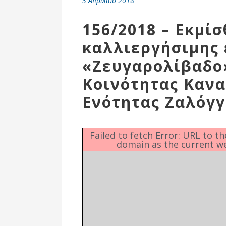
3 Απριλίου 2018
Επιτροπή
Δημοτικές
156/2018 – Εκμί
Ενότητες
καλλιεργήσιμης 
«Ζευγαρολίβαδο
Κοινότητας Κανα
Ενότητας Ζαλόγγ
Failed to fetch Error: URL to t
domain as the current w
Αθλητικές
Υποδομές
Αθλητικές
Εκδηλώσεις