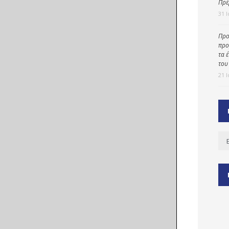
Πρέ
31 
Προ
ύ
προ
ζας
τα 
του
ίου
21 
Ισ