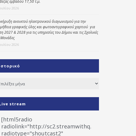
βεζας εμβαδού 17,50 τ.μ.
Ιουλίου 2026
κήρυξη ανοικτού ηλεκτρονικού διαγωνισμού για την
μήθεια γραφικής ύλης και φωτοαντιγραφικού χαρτιού για
έτη 2027 & 2028 για τις υπηρεσίες του Δήμου και τις Σχολικές
 Μονάδες
Ιουλίου 2026
Ιστορικό
τορικό
Live stream
[html5radio
radiolink="http://sc2.streamwithq.com:8028/stream
radiotype="shoutcast2"