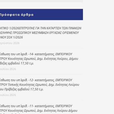
Κοινωνικό
παντοπωλείο
Πρόσφατα άρθρα
Kοινωνικό
φαρμακείο
ΚΤΙΚΟ 1/2026ΕΠΙΤΡΟΠΗΣ ΓΙΑ ΤΗΝ ΚΑΤΑΡΤΙΣΗ ΤΩΝ ΠΙΝΑΚΩΝ
ΣΛΗΨΗΣ ΠΡΟΣΩΠΙΚΟΥ ΜΕΣΥΜΒΑΣΗ ΕΡΓΑΣΙΑΣ ΟΡΙΣΜΕΝΟΥ
Πρόγραμμα
ΝΟΥ ΣΟΧ 1/2026
“Βοήθεια στο σπίτι”
υγούστου 2026
Κέντρο Ημερήσιας
ίσθωση του υπ΄ αριθ. -14- καταστήματος, ΕΜΠΟΡΙΚΟΥ
Φροντίδας
ΤΡΟΥ Κοινότητας Ωρωπού, Δημ. Ενότητας Λούρου, Δήμου
Ηλικιωμένων
βεζας εμβαδού 17,50 τ.μ.
(Κ.Η.Φ.Η.) Πρέβεζας
Ιουλίου 2026
ίσθωση του υπ΄ αριθ. -12- καταστήματος, ΕΜΠΟΡΙΚΟΥ
ΤΡΟΥ Τοπικής Κοινότητας Ωρωπού, Δημ. Ενότητας Λούρου
ου Πρέβεζας εμβαδού 17,50 τ.μ.
Ιουλίου 2026
ίσθωση του υπ΄ αριθ. -11- καταστήματος, ΕΜΠΟΡΙΚΟΥ
ΤΡΟΥ Κοινότητας Ωρωπού, Δημ. Ενότητας Λούρου Δήμου