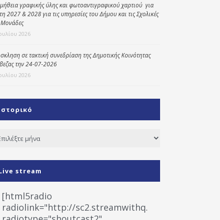
μήθεια γραφικής ύλης και φωτοαντιγραφικού χαρτιού για
έτη 2027 & 2028 για τις υπηρεσίες του Δήμου και τις Σχολικές
 Μονάδες
Ιουλίου 2026
σκληση σε τακτική συνεδρίαση της Δημοτικής Κοινότητας
βεζας την 24-07-2026
Ιουλίου 2026
Ιστορικό
τορικό
Live stream
[html5radio
radiolink="http://sc2.streamwithq.com:8028/stream
radiotype="shoutcast2"