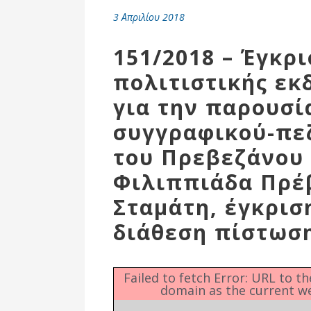
Επιτροπή
3 Απριλίου 2018
Δημοτικές
Ενότητες
151/2018 – Έγκρ
πολιτιστικής ε
για την παρουσί
συγγραφικού-πε
του Πρεβεζάνου
Φιλιππιάδα Πρέ
Σταμάτη, έγκρισ
διάθεση πίστωσ
Αθλητικές
Υποδομές
Αθλητικές
Failed to fetch Error: URL to t
Εκδηλώσεις
domain as the current w