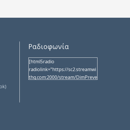
Ραδιοφωνία
[html5radio
radiolink="https://sc2.streamwi
thq.com:2000/stream/DimPreve
za" radiotype="shoutcast2"
ok)
bcolor="40566d"
frameborder="0" image="/wp-
content/uploads/2017/02/logo
__radiofonias.jpg"
title="Δημοτική Ραδιοφωνία