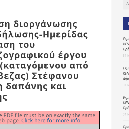
Καθαριότητα και
περιβάλλον
Δημοτική
ιση διοργάνωσης
αστυνομία
κδήλωσης-Ημερίδας
Γραφείο εσόδων
Εκμ
αση του
Παιδικοί σταθμοί
ΚΕΝ
Πρέ
ζογραφικού έργου
Πολιτική
31 
προστασία
 (καταγόμενου από
Εκμ
βεζας) Στέφανου
ΚΕΝ
Δήμ
η δαπάνης και
31 
ης
Εκμ
ΚΕΝ
Πρέ
he PDF file must be on exactly the same
31 
eb page.
Click here for more info
Προ