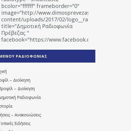
bcolor="ffffff" frameborder="0"
image="http://www.dimosprevezas.gr/wp-
content/uploads/2017/02/logo__radiofonias.jpg"
title="Δημοτική Ραδιοφωνία
Πρέβεζας "
facebook="https://www.facebook.com/%CE%9
%CE%A1%CE%B1%CE%B4%CE%B9%CE%BF%CF%86
%CE%A0%CF%81%CE%AD%CE%B2%CE%B5%CE%B6%
ΜΕΝΟΥ ΡΑΔΙΟΦΩΝΙΑΣ
1531194763766854/" artist="" ]
χική
οφίλ – Διοίκηση
Προφίλ – Διοίκηση
Δημοτική Ραδιοφωνία
Ιστορία
δήσεις – Ανακοινώσεις
Τοπικές Ειδήσεις