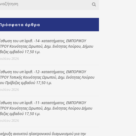
Κοινωνικό
παντοπωλείο
Πρόσφατα άρθρα
Kοινωνικό
φαρμακείο
ίσθωση του υπ΄ αριθ. -14- καταστήματος, ΕΜΠΟΡΙΚΟΥ
Πρόγραμμα
ΤΡΟΥ Κοινότητας Ωρωπού, Δημ. Ενότητας Λούρου, Δήμου
“Βοήθεια στο σπίτι”
βεζας εμβαδού 17,50 τ.μ.
Ιουλίου 2026
Κέντρο Ημερήσιας
Φροντίδας
Ηλικιωμένων
ίσθωση του υπ΄ αριθ. -12- καταστήματος, ΕΜΠΟΡΙΚΟΥ
(Κ.Η.Φ.Η.) Πρέβεζας
ΤΡΟΥ Τοπικής Κοινότητας Ωρωπού, Δημ. Ενότητας Λούρου
ου Πρέβεζας εμβαδού 17,50 τ.μ.
Ιουλίου 2026
ίσθωση του υπ΄ αριθ. -11- καταστήματος, ΕΜΠΟΡΙΚΟΥ
ΤΡΟΥ Κοινότητας Ωρωπού, Δημ. Ενότητας Λούρου Δήμου
βεζας εμβαδού 17,50 τ.μ.
Ιουλίου 2026
κήρυξη ανοικτού ηλεκτρονικού διαγωνισμού για την