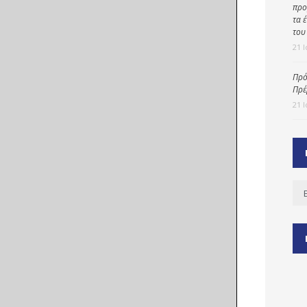
προ
τα 
του
21 
ύ
ζας
Πρό
Πρέ
ίου
21 
Ισ