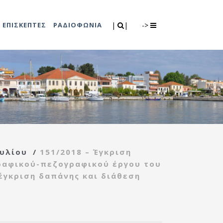
Search
|
|
ΕΠΙΣΚΕΠΤΕΣ
ΡΑΔΙΟΦΩΝΙΑ
|
|
->
0
λιτισμού
Τμήμα Πρόνοιας
7
ικές εκδηλώσεις
Κέντρο
συμβουλευτικής
υποστήριξης
υλίου
/
151/2018 – Έγκριση
γυναικών
ραφικού-πεζογραφικού έργου του
Κέντρο ανοιχτής
έγκριση δαπάνης και διάθεση
προστασίας
ηλικιωμένων
(Κ.Α.Π.Η.)
Κέντρο κοινότητας