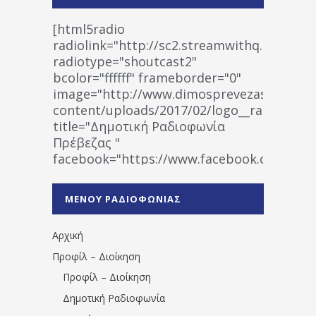
[html5radio
radiolink="http://sc2.streamwithq.com:802
radiotype="shoutcast2"
bcolor="ffffff" frameborder="0"
image="http://www.dimosprevezas.gr/wp-
content/uploads/2017/02/logo__radiofonias
title="Δημοτική Ραδιοφωνία
Πρέβεζας "
facebook="https://www.facebook.co
%CE%A1%CE%B1%CE%B4%CE%B9%CE%BF%
%CE%A0%CF%81%CE%AD%CE%B2%CE%B5%
ΜΕΝΟΥ ΡΑΔΙΟΦΩΝΙΑΣ
1531194763766854/" artist="" ]
Αρχική
Προφίλ – Διοίκηση
Προφίλ – Διοίκηση
Δημοτική Ραδιοφωνία