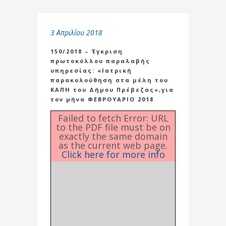
3 Απριλίου 2018
150/2018 – Έγκριση
πρωτοκόλλου παραλαβής
υπηρεσίας: «Ιατρική
παρακολούθηση στα μέλη του
ΚΑΠΗ του Δήμου Πρέβεζας»,για
τον μήνα ΦΕΒΡΟΥΑΡΙΟ 2018
Failed to fetch Error: URL
to the PDF file must be on
exactly the same domain
as the current web page.
Click here for more info