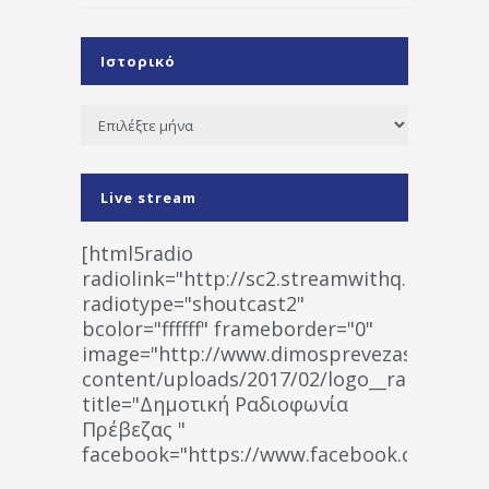
Ιστορικό
Ιστορικό
Live stream
[html5radio
radiolink="http://sc2.streamwithq.com:802
radiotype="shoutcast2"
bcolor="ffffff" frameborder="0"
image="http://www.dimosprevezas.gr/wp-
content/uploads/2017/02/logo__radiofonias
title="Δημοτική Ραδιοφωνία
Πρέβεζας "
facebook="https://www.facebook.co
%CE%A1%CE%B1%CE%B4%CE%B9%CE%BF%