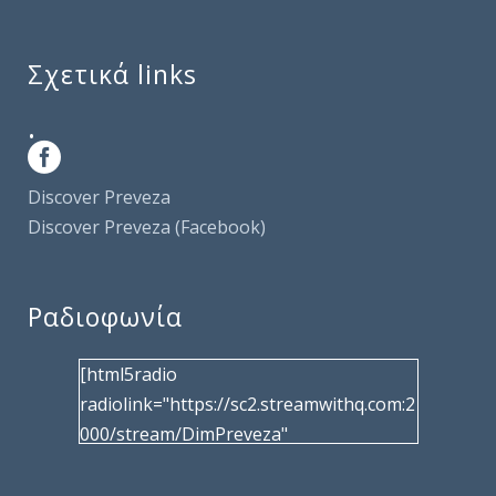
Σχετικά links
.
Discover Preveza
Discover Preveza (Facebook)
Ραδιοφωνία
[html5radio
radiolink="https://sc2.streamwithq.com:2
000/stream/DimPreveza"
radiotype="shoutcast2" bcolor="40566d"
frameborder="0" image="/wp-