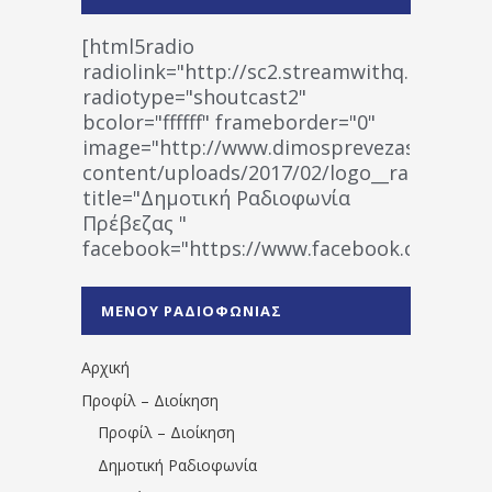
[html5radio
radiolink="http://sc2.streamwithq.com:802
radiotype="shoutcast2"
bcolor="ffffff" frameborder="0"
image="http://www.dimosprevezas.gr/wp-
content/uploads/2017/02/logo__radiofonias
title="Δημοτική Ραδιοφωνία
Πρέβεζας "
facebook="https://www.facebook.co
%CE%A1%CE%B1%CE%B4%CE%B9%CE%BF%
%CE%A0%CF%81%CE%AD%CE%B2%CE%B5%
ΜΕΝΟΥ ΡΑΔΙΟΦΩΝΙΑΣ
1531194763766854/" artist="" ]
Αρχική
Προφίλ – Διοίκηση
Προφίλ – Διοίκηση
Δημοτική Ραδιοφωνία