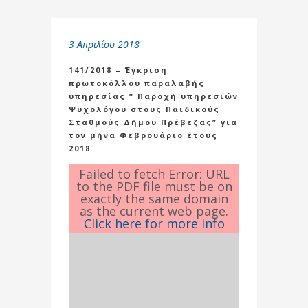
3 Απριλίου 2018
141/2018 – Έγκριση
πρωτοκόλλου παραλαβής
υπηρεσίας “ Παροχή υπηρεσιών
Ψυχολόγου στους Παιδικούς
Σταθμούς Δήμου Πρέβεζας” για
τον μήνα Φεβρουάριο έτους
2018
Failed to fetch Error: URL
to the PDF file must be on
exactly the same domain
as the current web page.
Click here for more info