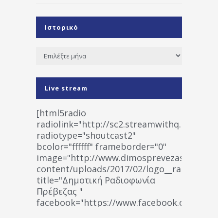
Ιστορικό
Ιστορικό
Live stream
[html5radio
radiolink="http://sc2.streamwithq.com:802
radiotype="shoutcast2"
bcolor="ffffff" frameborder="0"
image="http://www.dimosprevezas.gr/wp-
content/uploads/2017/02/logo__radiofonias
title="Δημοτική Ραδιοφωνία
Πρέβεζας "
facebook="https://www.facebook.co
%CE%A1%CE%B1%CE%B4%CE%B9%CE%BF%