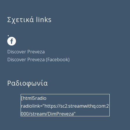
Σχετικά links
.
Discover Preveza
Discover Preveza (Facebook)
Ραδιοφωνία
[html5radio
radiolink="https://sc2.streamwithq.com:2
000/stream/DimPreveza"
radiotype="shoutcast2" bcolor="40566d"
frameborder="0" image="/wp-