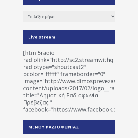
Ιστορικό
Live stream
[html5radio
radiolink="http://sc2.streamwithq.com:802
radiotype="shoutcast2"
bcolor="ffffff" frameborder="0"
image="http://www.dimosprevezas.gr/wp-
content/uploads/2017/02/logo__radiofonias
title="Δημοτική Ραδιοφωνία
Πρέβεζας "
facebook="https://www.facebook.co
%CE%A1%CE%B1%CE%B4%CE%B9%CE%BF%
%CE%A0%CF%81%CE%AD%CE%B2%CE%B5%
ΜΕΝΟΥ ΡΑΔΙΟΦΩΝΙΑΣ
1531194763766854/" artist="" ]