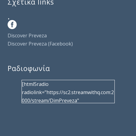
Σχετικά links
.
Discover Preveza
Discover Preveza (Facebook)
Ραδιοφωνία
[html5radio
radiolink="https://sc2.streamwithq.com:2
000/stream/DimPreveza"
radiotype="shoutcast2" bcolor="40566d"
frameborder="0" image="/wp-
content/uploads/2017/02/logo__radiofo
nias.jpg" title="Δημοτική Ραδιοφωνία