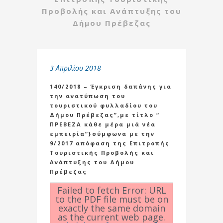
Προβολής και Ανάπτυξης του
Δήμου Πρέβεζας
3 Απριλίου 2018
140/2018 – Έγκριση δαπάνης για
την ανατύπωση του
τουριστικού φυλλαδίου του
Δήμου Πρέβεζας”,με τίτλο “
ΠΡΕΒΕΖΑ κάθε μέρα μιά νέα
εμπειρία”}σύμφωνα με την
9/2017 απόφαση της Επιτροπής
Τουριστικής Προβολής και
Ανάπτυξης του Δήμου
Πρέβεζας
Failed to fetch Error: URL
to the PDF file must be on
exactly the same domain
as the current web page.