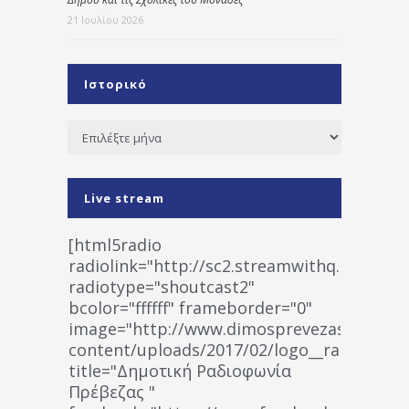
21 Ιουλίου 2026
Ιστορικό
Ιστορικό
Live stream
[html5radio
radiolink="http://sc2.streamwithq.com:802
radiotype="shoutcast2"
bcolor="ffffff" frameborder="0"
image="http://www.dimosprevezas.gr/wp-
content/uploads/2017/02/logo__radiofonias
title="Δημοτική Ραδιοφωνία
Πρέβεζας "