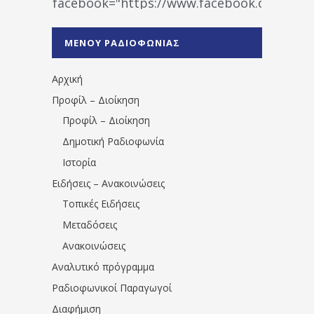
facebook="https://www.facebook.co
%CE%A1%CE%B1%CE%B4%CE%B9%CE%BF%
%CE%A0%CF%81%CE%AD%CE%B2%CE%B5%
ΜΕΝΟΥ ΡΑΔΙΟΦΩΝΙΑΣ
1531194763766854/" artist="" ]
Αρχική
Προφίλ – Διοίκηση
Προφίλ – Διοίκηση
Δημοτική Ραδιοφωνία
Ιστορία
Ειδήσεις – Ανακοινώσεις
Τοπικές Ειδήσεις
Μεταδόσεις
Ανακοινώσεις
Αναλυτικό πρόγραμμα
Ραδιοφωνικοί Παραγωγοί
Διαφήμιση