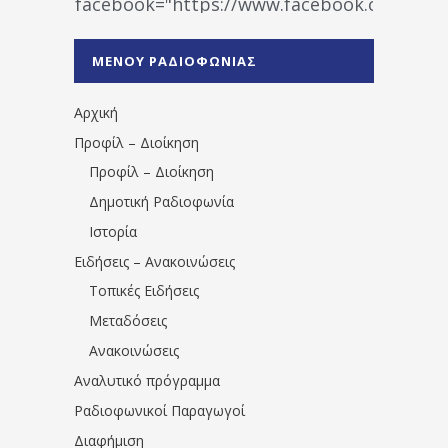
facebook="https://www.facebook.co
%CE%A1%CE%B1%CE%B4%CE%B9%CE%BF%
%CE%A0%CF%81%CE%AD%CE%B2%CE%B5%
ΜΕΝΟΥ ΡΑΔΙΟΦΩΝΙΑΣ
1531194763766854/" artist="" ]
Αρχική
Προφίλ – Διοίκηση
Προφίλ – Διοίκηση
Δημοτική Ραδιοφωνία
Ιστορία
Ειδήσεις – Ανακοινώσεις
Τοπικές Ειδήσεις
Μεταδόσεις
Ανακοινώσεις
Αναλυτικό πρόγραμμα
Ραδιοφωνικοί Παραγωγοί
Διαφήμιση