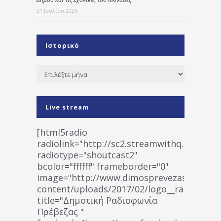
21 Ιουλίου 2026
Ιστορικό
Ιστορικό
Live stream
[html5radio
radiolink="http://sc2.streamwithq.com:802
radiotype="shoutcast2"
bcolor="ffffff" frameborder="0"
image="http://www.dimosprevezas.gr/wp-
content/uploads/2017/02/logo__radiofonias
title="Δημοτική Ραδιοφωνία
Πρέβεζας "