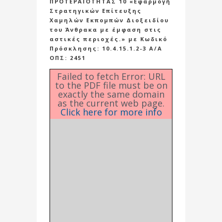
ΠΡΟΤΕΡΑΙΟΤΗΤΑΣ 10 «Εφαρμογή
Στρατηγικών Επίτευξης
Χαμηλών Εκπομπών Διοξειδίου
του Άνθρακα με έμφαση στις
αστικές περιοχές.» με Κωδικό
Πρόσκλησης: 10.4.15.1.2-3 Α/Α
ΟΠΣ: 2451
Failed to fetch Error: URL
to the PDF file must be on
exactly the same domain
as the current web page.
Click here for more info