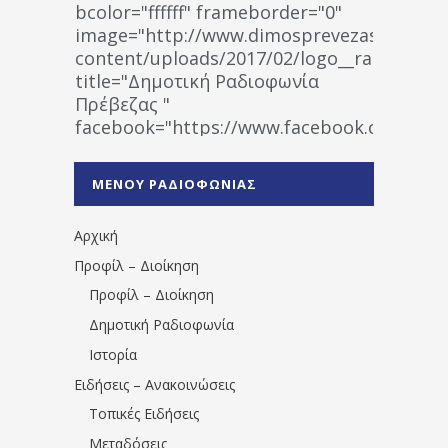
bcolor="ffffff" frameborder="0"
image="http://www.dimosprevezas.gr/wp-
content/uploads/2017/02/logo__radiofonias
title="Δημοτική Ραδιοφωνία
Πρέβεζας "
facebook="https://www.facebook.co
%CE%A1%CE%B1%CE%B4%CE%B9%CE%BF%
%CE%A0%CF%81%CE%AD%CE%B2%CE%B5%
ΜΕΝΟΥ ΡΑΔΙΟΦΩΝΙΑΣ
1531194763766854/" artist="" ]
Αρχική
Προφίλ – Διοίκηση
Προφίλ – Διοίκηση
Δημοτική Ραδιοφωνία
Ιστορία
Ειδήσεις – Ανακοινώσεις
Τοπικές Ειδήσεις
Μεταδόσεις