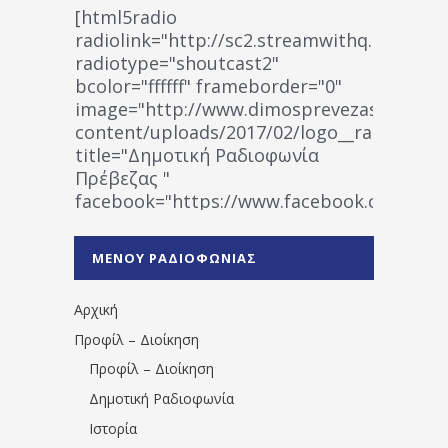
[html5radio
radiolink="http://sc2.streamwithq.com:802
radiotype="shoutcast2"
bcolor="ffffff" frameborder="0"
image="http://www.dimosprevezas.gr/wp-
content/uploads/2017/02/logo__radiofonias
title="Δημοτική Ραδιοφωνία
Πρέβεζας "
facebook="https://www.facebook.co
%CE%A1%CE%B1%CE%B4%CE%B9%CE%BF%
%CE%A0%CF%81%CE%AD%CE%B2%CE%B5%
ΜΕΝΟΥ ΡΑΔΙΟΦΩΝΙΑΣ
1531194763766854/" artist="" ]
Αρχική
Προφίλ – Διοίκηση
Προφίλ – Διοίκηση
Δημοτική Ραδιοφωνία
Ιστορία