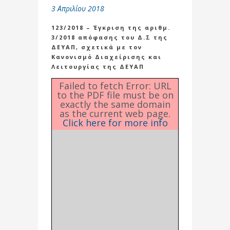
3 Απριλίου 2018
123/2018 – Έγκριση της αριθμ.
3/2018 απόφασης του Δ.Σ της
ΔΕΥΑΠ, σχετικά με τον
Κανονισμό Διαχείρισης και
Λειτουργίας της ΔΕΥΑΠ
Failed to fetch Error: URL
to the PDF file must be on
exactly the same domain
as the current web page.
Click here for more info