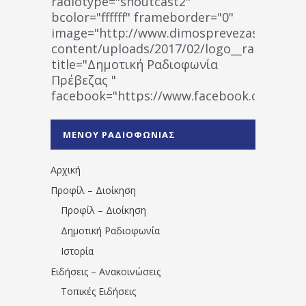
radiotype="shoutcast2"
bcolor="ffffff" frameborder="0"
image="http://www.dimosprevezas.gr/wp-
content/uploads/2017/02/logo__radiofonias
title="Δημοτική Ραδιοφωνία
Πρέβεζας "
facebook="https://www.facebook.co
%CE%A1%CE%B1%CE%B4%CE%B9%CE%BF%
%CE%A0%CF%81%CE%AD%CE%B2%CE%B5%
ΜΕΝΟΥ ΡΑΔΙΟΦΩΝΙΑΣ
1531194763766854/" artist="" ]
Αρχική
Προφίλ – Διοίκηση
Προφίλ – Διοίκηση
Δημοτική Ραδιοφωνία
Ιστορία
Ειδήσεις – Ανακοινώσεις
Τοπικές Ειδήσεις