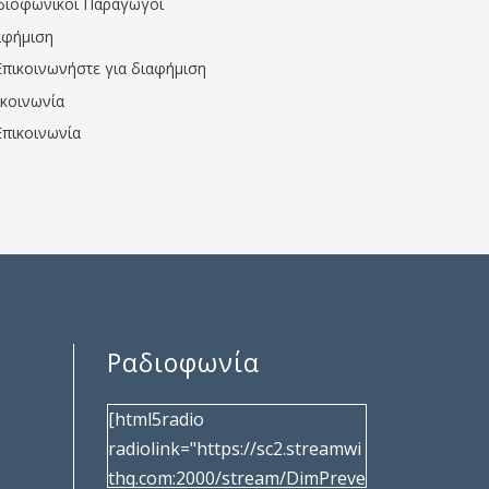
διοφωνικοί Παραγωγοί
αφήμιση
Επικοινωνήστε για διαφήμιση
ικοινωνία
Επικοινωνία
Ραδιοφωνία
[html5radio
radiolink="https://sc2.streamwi
thq.com:2000/stream/DimPreve