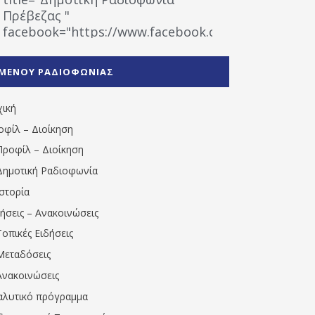
Πρέβεζας "
facebook="https://www.facebook.com/%CE%9
%CE%A1%CE%B1%CE%B4%CE%B9%CE%BF%CF%86
%CE%A0%CF%81%CE%AD%CE%B2%CE%B5%CE%B6%
ΜΕΝΟΥ ΡΑΔΙΟΦΩΝΙΑΣ
1531194763766854/" artist="" ]
χική
οφίλ – Διοίκηση
Προφίλ – Διοίκηση
Δημοτική Ραδιοφωνία
Ιστορία
δήσεις – Ανακοινώσεις
Τοπικές Ειδήσεις
Μεταδόσεις
Ανακοινώσεις
αλυτικό πρόγραμμα