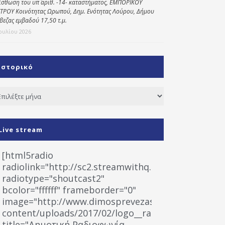
ίσθωση του υπ΄ αριθ. -14- καταστήματος, ΕΜΠΟΡΙΚΟΥ
ΤΡΟΥ Κοινότητας Ωρωπού, Δημ. Ενότητας Λούρου, Δήμου
βεζας εμβαδού 17,50 τ.μ.
Ιουλίου 2026
Ιστορικό
τορικό
Live stream
[html5radio
radiolink="http://sc2.streamwithq.com:8028/stream
radiotype="shoutcast2"
bcolor="ffffff" frameborder="0"
image="http://www.dimosprevezas.gr/wp-
content/uploads/2017/02/logo__radiofonias.jpg"
title="Δημοτική Ραδιοφωνία