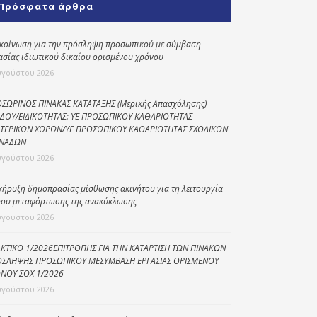
Πρόσφατα άρθρα
Κοινωνικό
παντοπωλείο
κοίνωση για την πρόσληψη προσωπικού με σύμβαση
ασίας ιδιωτικού δικαίου ορισμένου χρόνου
Kοινωνικό
φαρμακείο
υγούστου 2026
Πρόγραμμα
ΣΩΡΙΝΟΣ ΠΙΝΑΚΑΣ ΚΑΤΑΤΑΞΗΣ (Μερικής Απασχόλησης)
“Βοήθεια στο σπίτι”
ΔΟΥ/ΕΙΔΙΚΟΤΗΤΑΣ: ΥΕ ΠΡΟΣΩΠΙΚΟΥ ΚΑΘΑΡΙΟΤΗΤΑΣ
ΤΕΡΙΚΩΝ ΧΩΡΩΝ/ΥΕ ΠΡΟΣΩΠΙΚΟΥ ΚΑΘΑΡΙΟΤΗΤΑΣ ΣΧΟΛΙΚΩΝ
Κέντρο Ημερήσιας
ΝΑΔΩΝ
Φροντίδας
υγούστου 2026
Ηλικιωμένων
(Κ.Η.Φ.Η.) Πρέβεζας
κήρυξη δημοπρασίας μίσθωσης ακινήτου για τη λειτουργία
ου μεταφόρτωσης της ανακύκλωσης
υγούστου 2026
ΚΤΙΚΟ 1/2026ΕΠΙΤΡΟΠΗΣ ΓΙΑ ΤΗΝ ΚΑΤΑΡΤΙΣΗ ΤΩΝ ΠΙΝΑΚΩΝ
ΣΛΗΨΗΣ ΠΡΟΣΩΠΙΚΟΥ ΜΕΣΥΜΒΑΣΗ ΕΡΓΑΣΙΑΣ ΟΡΙΣΜΕΝΟΥ
ΝΟΥ ΣΟΧ 1/2026
υγούστου 2026