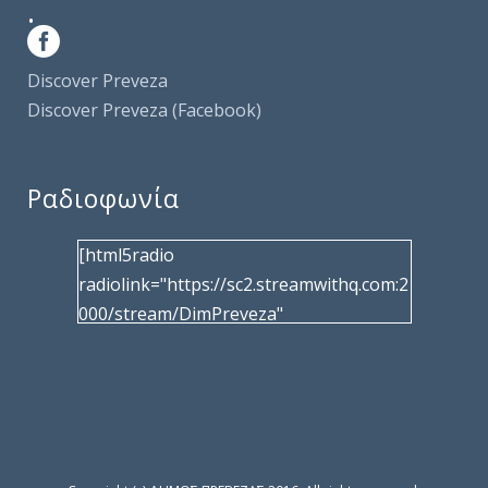
.
Discover Preveza
Discover Preveza (Facebook)
Ραδιοφωνία
[html5radio
radiolink="https://sc2.streamwithq.com:2
000/stream/DimPreveza"
radiotype="shoutcast2" bcolor="40566d"
frameborder="0" image="/wp-
content/uploads/2017/02/logo__radiofo
nias.jpg" title="Δημοτική Ραδιοφωνία
Πρέβεζας"