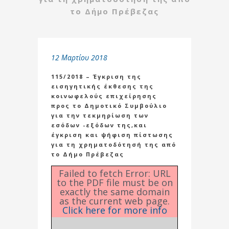
το Δήμο Πρέβεζας
12 Μαρτίου 2018
115/2018 – Έγκριση της
εισηγητικής έκθεσης της
κοινωφελούς επιχείρησης
προς το Δημοτικό Συμβούλιο
για την τεκμηρίωση των
εσόδων -εξόδων της,και
έγκριση και ψήφιση πίστωσης
για τη χρηματοδότησή της από
το Δήμο Πρέβεζας
Failed to fetch Error: URL
to the PDF file must be on
exactly the same domain
as the current web page.
Click here for more info