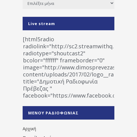
Ιστορικό
Live stream
[html5radio
radiolink="http://sc2.streamwithq.com:802
radiotype="shoutcast2"
bcolor="ffffff" frameborder="0"
image="http://www.dimosprevezas.gr/wp-
content/uploads/2017/02/logo__radiofonias
title="Δημοτική Ραδιοφωνία
Πρέβεζας "
facebook="https://www.facebook.co
%CE%A1%CE%B1%CE%B4%CE%B9%CE%BF%
%CE%A0%CF%81%CE%AD%CE%B2%CE%B5%
ΜΕΝΟΥ ΡΑΔΙΟΦΩΝΙΑΣ
1531194763766854/" artist="" ]
Αρχική