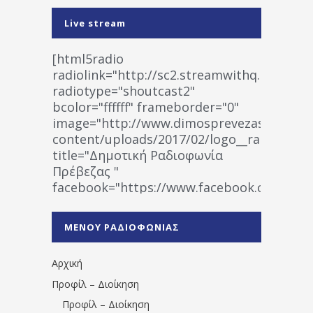
Live stream
[html5radio
radiolink="http://sc2.streamwithq.com:802
radiotype="shoutcast2"
bcolor="ffffff" frameborder="0"
image="http://www.dimosprevezas.gr/wp-
content/uploads/2017/02/logo__radiofonias
title="Δημοτική Ραδιοφωνία
Πρέβεζας "
facebook="https://www.facebook.co
%CE%A1%CE%B1%CE%B4%CE%B9%CE%BF%
%CE%A0%CF%81%CE%AD%CE%B2%CE%B5%
ΜΕΝΟΥ ΡΑΔΙΟΦΩΝΙΑΣ
1531194763766854/" artist="" ]
Αρχική
Προφίλ – Διοίκηση
Προφίλ – Διοίκηση