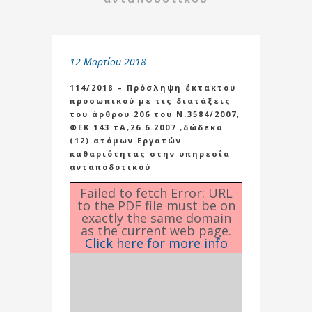
12 Μαρτίου 2018
114/2018 – Πρόσληψη έκτακτου
προσωπικού με τις διατάξεις
του άρθρου 206 του Ν.3584/2007,
ΦΕΚ 143 τΑ,26.6.2007 ,δώδεκα
(12) ατόμων Εργατών
καθαριότητας στην υπηρεσία
ανταποδοτικού
Failed to fetch Error: URL
to the PDF file must be on
exactly the same domain
as the current web page.
Click here for more info