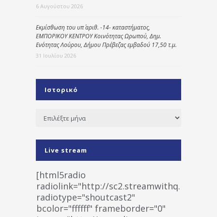
6 Αυγούστου 2026
Εκμίσθωση του υπ΄ αριθ. -14- καταστήματος,
ΕΜΠΟΡΙΚΟΥ ΚΕΝΤΡΟΥ Κοινότητας Ωρωπού, Δημ.
Ενότητας Λούρου, Δήμου Πρέβεζας εμβαδού 17,50 τ.μ.
31 Ιουλίου 2026
Ιστορικό
Ιστορικό
Live stream
[html5radio
radiolink="http://sc2.streamwithq.com:802
radiotype="shoutcast2"
bcolor="ffffff" frameborder="0"