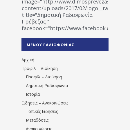
image="http://www.dimosprevezas.gr/wp-
content/uploads/2017/02/logo__radiofonias
title="Δημοτική Ραδιοφωνία
Πρέβεζας "
facebook="https://www.facebook.co
%CE%A1%CE%B1%CE%B4%CE%B9%CE%BF%
%CE%A0%CF%81%CE%AD%CE%B2%CE%B5%
ΜΕΝΟΥ ΡΑΔΙΟΦΩΝΙΑΣ
1531194763766854/" artist="" ]
Αρχική
Προφίλ – Διοίκηση
Προφίλ – Διοίκηση
Δημοτική Ραδιοφωνία
Ιστορία
Ειδήσεις – Ανακοινώσεις
Τοπικές Ειδήσεις
Μεταδόσεις
Ανακοινώσεις