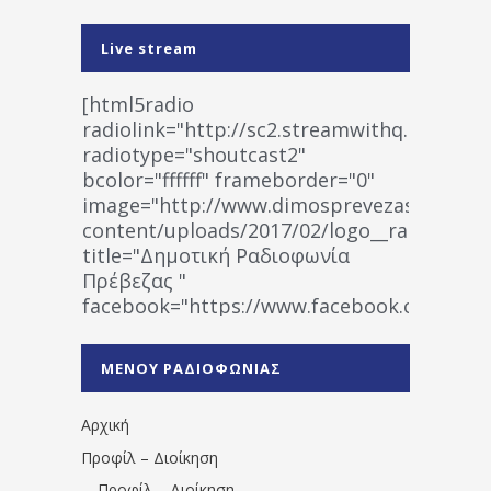
Live stream
[html5radio
radiolink="http://sc2.streamwithq.com:802
radiotype="shoutcast2"
bcolor="ffffff" frameborder="0"
image="http://www.dimosprevezas.gr/wp-
content/uploads/2017/02/logo__radiofonias
title="Δημοτική Ραδιοφωνία
Πρέβεζας "
facebook="https://www.facebook.co
%CE%A1%CE%B1%CE%B4%CE%B9%CE%BF%
%CE%A0%CF%81%CE%AD%CE%B2%CE%B5%
ΜΕΝΟΥ ΡΑΔΙΟΦΩΝΙΑΣ
1531194763766854/" artist="" ]
Αρχική
Προφίλ – Διοίκηση
Προφίλ – Διοίκηση