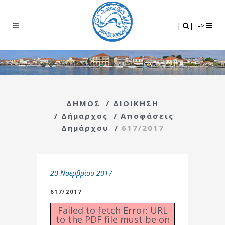
Search
|
|
|
|
->
ΔΗΜΟΣ
/
ΔΙΟΙΚΗΣΗ
/
Δήμαρχος
/
Αποφάσεις
Δημάρχου
/
617/2017
20 Νοεμβρίου 2017
617/2017
Failed to fetch Error: URL
to the PDF file must be on