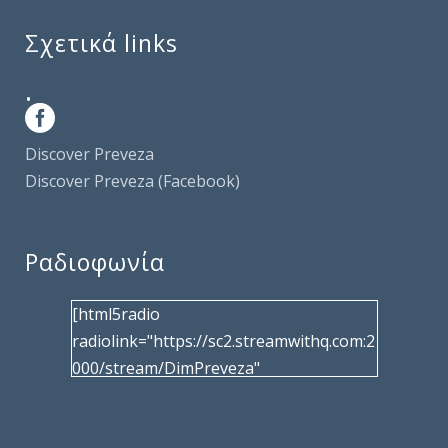
Σχετικά links
.
Discover Preveza
Discover Preveza (Facebook)
Ραδιοφωνία
[html5radio
radiolink="https://sc2.streamwithq.com:2
000/stream/DimPreveza"
radiotype="shoutcast2" bcolor="40566d"
frameborder="0" image="/wp-