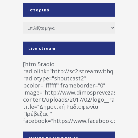
Ιστορικό
Ιστορικό
Live stream
[html5radio
radiolink="http://sc2.streamwithq.com:802
radiotype="shoutcast2"
bcolor="ffffff" frameborder="0"
image="http://www.dimosprevezas.gr/wp-
content/uploads/2017/02/logo__radiofonias
title="Δημοτική Ραδιοφωνία
Πρέβεζας "
facebook="https://www.facebook.co
%CE%A1%CE%B1%CE%B4%CE%B9%CE%BF%
%CE%A0%CF%81%CE%AD%CE%B2%CE%B5%