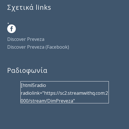
Σχετικά links
.
Discover Preveza
Discover Preveza (Facebook)
Ραδιοφωνία
[html5radio
radiolink="https://sc2.streamwithq.com:2
000/stream/DimPreveza"
radiotype="shoutcast2" bcolor="40566d"
frameborder="0" image="/wp-
content/uploads/2017/02/logo__radiofo