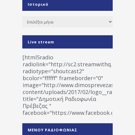
Ιστορικό
Ιστορικό
Live stream
[html5radio
radiolink="http://sc2.streamwithq.com:802
radiotype="shoutcast2"
bcolor="ffffff" frameborder="0"
image="http://www.dimosprevezas.gr/wp-
content/uploads/2017/02/logo__radiofonias
title="Δημοτική Ραδιοφωνία
Πρέβεζας "
facebook="https://www.facebook.co
%CE%A1%CE%B1%CE%B4%CE%B9%CE%BF%
%CE%A0%CF%81%CE%AD%CE%B2%CE%B5%
ΜΕΝΟΥ ΡΑΔΙΟΦΩΝΙΑΣ
1531194763766854/" artist="" ]