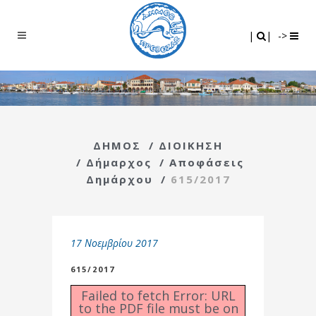
Search
|
|
|
|
->
ΔΗΜΟΣ
/
ΔΙΟΙΚΗΣΗ
/
Δήμαρχος
/
Αποφάσεις
Δημάρχου
/
615/2017
17 Νοεμβρίου 2017
615/2017
Failed to fetch Error: URL
to the PDF file must be on